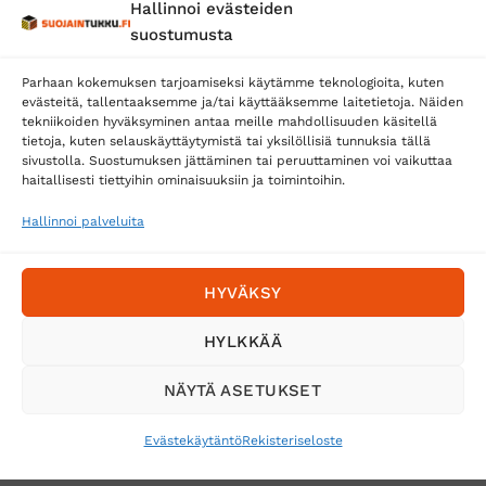
Hallinnoi evästeiden
Posti
suostumusta
Matkahuolto
Parhaan kokemuksen tarjoamiseksi käytämme teknologioita, kuten
Postnord
evästeitä, tallentaaksemme ja/tai käyttääksemme laitetietoja. Näiden
tekniikoiden hyväksyminen antaa meille mahdollisuuden käsitellä
tietoja, kuten selauskäyttäytymistä tai yksilöllisiä tunnuksia tällä
sivustolla. Suostumuksen jättäminen tai peruuttaminen voi vaikuttaa
Tilaa uutiskirje ja saat erikoisalennuksia
haitallisesti tiettyihin ominaisuuksiin ja toimintoihin.
sähköpostiisi
Hallinnoi palveluita
HYVÄKSY
HYLKKÄÄ
NÄYTÄ ASETUKSET
Evästekäytäntö
Rekisteriseloste