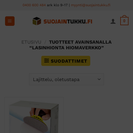
Skip
0400 600 484
ark klo 9-17 |
myynti@suojaintukku.fi
to
content
0
ETUSIVU
/
TUOTTEET AVAINSANALLA
“LASINHIONTA HIOMAVERKKO”
SUODATTIMET