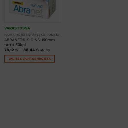
VARASTOSSA
HIOMAPYÖRÖT EPÄKESKOHIOMAKONEILLE
ABRANET® SIC NS 150mm
tarra 50kpl
Hintaluokka:
78,12
€
–
88,44
€
alv 0%
78,12 €
-
VALITSE VAIHTOEHDOISTA
88,44 €
Tällä
tuotteella
on
useampi
muunnelma.
Voit
tehdä
valinnat
tuotteen
sivulla.