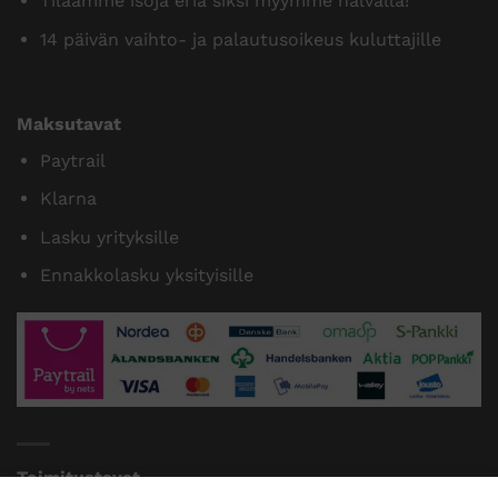
Tilaamme isoja eriä siksi myymme halvalla!
14 päivän vaihto- ja palautusoikeus kuluttajille
Maksutavat
Paytrail
Klarna
Lasku yrityksille
Ennakkolasku yksityisille
Toimitustavat