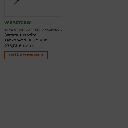
VARASTOSSA
SAMMUTUSTUOTTEET AKKUPALOILLE LI-ION
Sammutuspeite
sähköpyörille 3 x 4 m
275,73
€
alv 0%
LISÄÄ OSTOSKORIIN