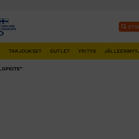
T
TARJOUKSET
OUTLET
YRITYS
JÄLLEENMYY
LOPEITE”