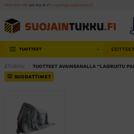
Skip
0400 600 484
ark klo 9-17 |
myynti@suojaintukku.fi
to
content
ESITTEE
TUOTTEET
ETUSIVU
/
TUOTTEET AVAINSANALLA “LASIKUITU PA
SUODATTIMET