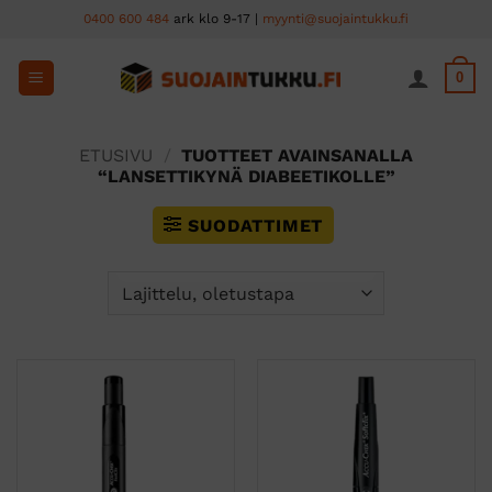
Skip
0400 600 484
ark klo 9-17 |
myynti@suojaintukku.fi
to
content
0
ETUSIVU
/
TUOTTEET AVAINSANALLA
“LANSETTIKYNÄ DIABEETIKOLLE”
SUODATTIMET