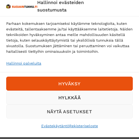
Hallinnoi evästeiden
Posti
suostumusta
Matkahuolto
Parhaan kokemuksen tarjoamiseksi käytämme teknologioita, kuten
Postnord
evästeitä, tallentaaksemme ja/tai käyttääksemme laitetietoja. Näiden
tekniikoiden hyväksyminen antaa meille mahdollisuuden käsitellä
tietoja, kuten selauskäyttäytymistä tai yksilöllisiä tunnuksia tällä
sivustolla. Suostumuksen jättäminen tai peruuttaminen voi vaikuttaa
Tilaa uutiskirje ja saat erikoisalennuksia
haitallisesti tiettyihin ominaisuuksiin ja toimintoihin.
sähköpostiisi
Hallinnoi palveluita
HYVÄKSY
HYLKKÄÄ
NÄYTÄ ASETUKSET
Evästekäytäntö
Rekisteriseloste