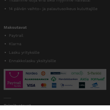
Tilaamme isoja eriä siksi myymme halvalla!
14 päivän vaihto- ja palautusoikeus kuluttajille
Maksutavat
Paytrail
Klarna
Lasku yrityksille
Ennakkolasku yksityisille
Toimitustavat