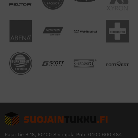
Edustamme useita tunnettuja
tuotemerkkejä