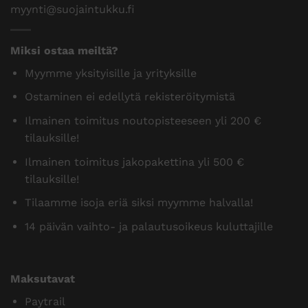
Pajantie B 18, 60100 Seinäjoki Puh.
0400 600 484
myynti@suojaintukku.fi
Miksi ostaa meiltä?
Myymme yksityisille ja yrityksille
Ostaminen ei edellytä rekisteröitymistä
Ilmainen toimitus noutopisteeseen yli 200 €
tilauksille!
Ilmainen toimitus jakopakettina yli 500 €
tilauksille!