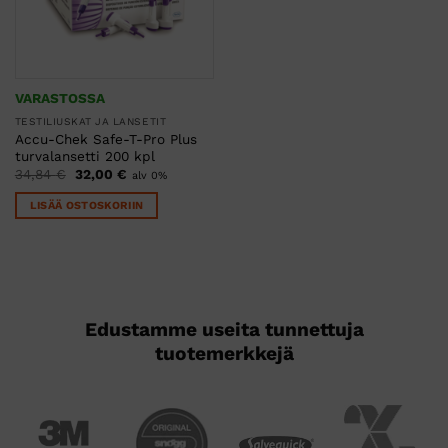
VARASTOSSA
TESTILIUSKAT JA LANSETIT
Accu-Chek Safe-T-Pro Plus
turvalansetti 200 kpl
Alkuperäinen
Nykyinen
34,84
€
32,00
€
alv 0%
hinta
hinta
oli:
on:
LISÄÄ OSTOSKORIIN
34,84 €.
32,00 €.