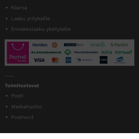
Tilaamme isoja eriä siksi myymme halvalla!
14 päivän vaihto- ja palautusoikeus kuluttajille
Maksutavat
Paytrail
Klarna
Lasku yrityksille
Ennakkolasku yksityisille
Toimitustavat