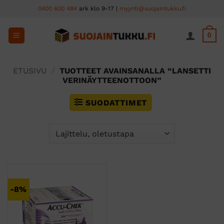
Skip
0400 600 484
ark klo 9-17 |
myynti@suojaintukku.fi
to
content
0
ETUSIVU
/
TUOTTEET AVAINSANALLA “LANSETTI
VERINÄYTTEENOTTOON”
SUODATTIMET
-8%