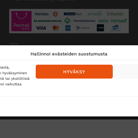
Toimitustavat
Hallinnoi evästeiden suostumusta
Posti
teitä,
HYVÄKSY
en hyväksyminen
Matkahuolto
 tai yksilöllisiä
oi vaikuttaa
Postnord
TUS
TÖIHIN SUOJAINTUKKUUN?
REKISTERISELOSTE
E