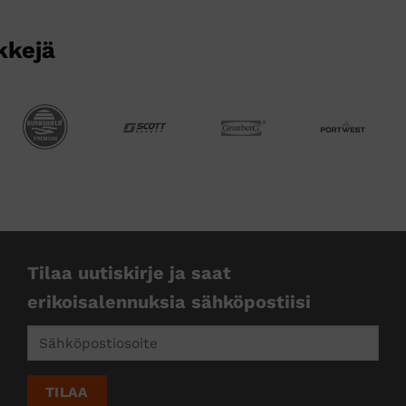
kkejä
Tilaa uutiskirje ja saat
erikoisalennuksia sähköpostiisi