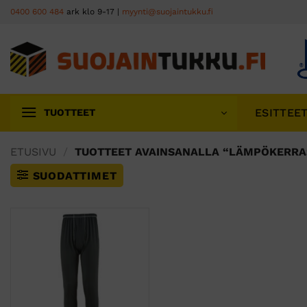
Skip
0400 600 484
ark klo 9-17 |
myynti@suojaintukku.fi
to
content
ESITTEE
TUOTTEET
ETUSIVU
/
TUOTTEET AVAINSANALLA “LÄMPÖKERRA
SUODATTIMET