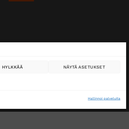
HYLKKÄÄ
NÄYTÄ ASETUKSET
Hallinnoi palveluita
VÄSTEKÄYTÄNTÖ (EU)
MUUTA EVÄSTEASETUKSIA