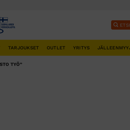
T
TARJOUKSET
OUTLET
YRITYS
JÄLLEENMYY
STO TYÖ”