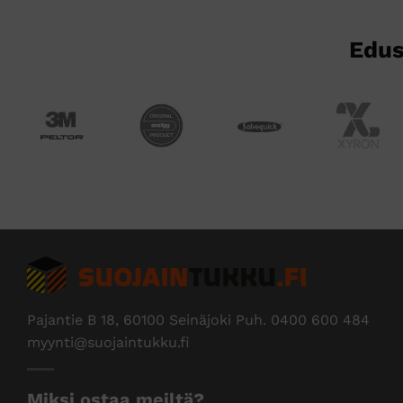
sivulla.
Edus
Pajantie B 18, 60100 Seinäjoki Puh.
0400 600 484
myynti@suojaintukku.fi
Miksi ostaa meiltä?