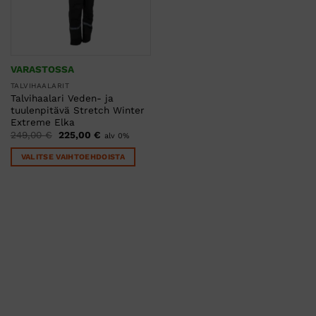
VARASTOSSA
TALVIHAALARIT
Talvihaalari Veden- ja
tuulenpitävä Stretch Winter
Extreme Elka
Alkuperäinen
Nykyinen
249,00
€
225,00
€
alv 0%
hinta
hinta
oli:
on:
VALITSE VAIHTOEHDOISTA
249,00 €.
225,00 €.
Tällä
tuotteella
on
useampi
muunnelma.
Voit
tehdä
valinnat
tuotteen
sivulla.