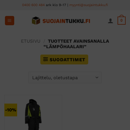
Skip
0400 600 484
ark klo 9-17 |
myynti@suojaintukku.fi
to
content
0
ETUSIVU
/
TUOTTEET AVAINSANALLA
“LÄMPÖHAALARI”
SUODATTIMET
-10%