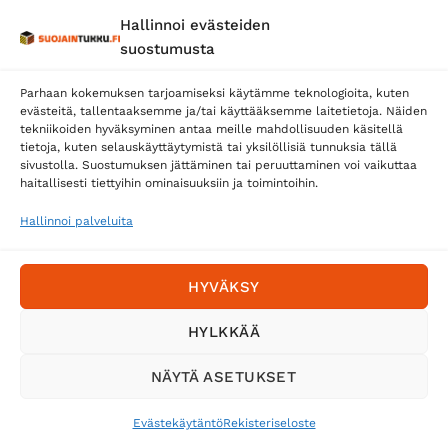
Hallinnoi evästeiden
Posti
suostumusta
Matkahuolto
Parhaan kokemuksen tarjoamiseksi käytämme teknologioita, kuten
Postnord
evästeitä, tallentaaksemme ja/tai käyttääksemme laitetietoja. Näiden
tekniikoiden hyväksyminen antaa meille mahdollisuuden käsitellä
tietoja, kuten selauskäyttäytymistä tai yksilöllisiä tunnuksia tällä
sivustolla. Suostumuksen jättäminen tai peruuttaminen voi vaikuttaa
Tilaa uutiskirje ja saat erikoisalennuksia
haitallisesti tiettyihin ominaisuuksiin ja toimintoihin.
sähköpostiisi
Hallinnoi palveluita
HYVÄKSY
HYLKKÄÄ
NÄYTÄ ASETUKSET
Evästekäytäntö
Rekisteriseloste