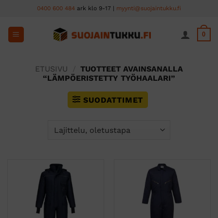
Skip
0400 600 484
ark klo 9-17 |
myynti@suojaintukku.fi
to
content
0
ETUSIVU
/
TUOTTEET AVAINSANALLA
“LÄMPÖERISTETTY TYÖHAALARI”
SUODATTIMET