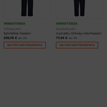
VARASTOSSA
VARASTOSSA
TYÖHAALARIT
TALVIHAALARIT
Kylmätila-haalari
Vuorattu Orkney-talvihaalari
235,78
€
77,45
€
alv 0%
alv 0%
VALITSE VAIHTOEHDOISTA
VALITSE VAIHTOEHDOISTA
Tällä
Tällä
tuotteella
tuotteella
on
on
useampi
useampi
muunnelma.
muunnelma.
Voit
Voit
tehdä
tehdä
valinnat
valinnat
tuotteen
tuotteen
sivulla.
sivulla.