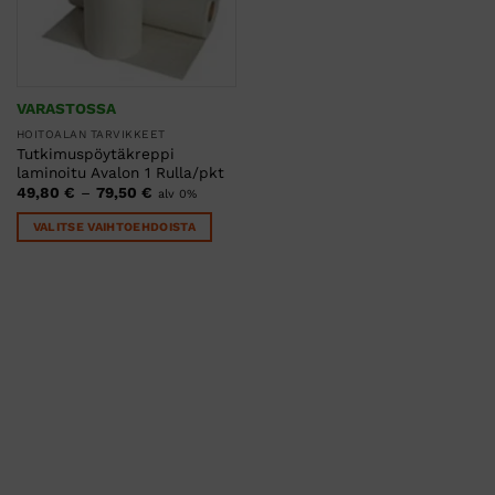
VARASTOSSA
HOITOALAN TARVIKKEET
Tutkimuspöytäkreppi
laminoitu Avalon 1 Rulla/pkt
Hintaluokka:
49,80
€
–
79,50
€
alv 0%
49,80 €
-
VALITSE VAIHTOEHDOISTA
79,50 €
Tällä
tuotteella
on
useampi
muunnelma.
Voit
tehdä
valinnat
tuotteen
sivulla.