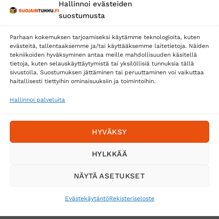
Hallinnoi evästeiden
Posti
suostumusta
Matkahuolto
Parhaan kokemuksen tarjoamiseksi käytämme teknologioita, kuten
Postnord
evästeitä, tallentaaksemme ja/tai käyttääksemme laitetietoja. Näiden
tekniikoiden hyväksyminen antaa meille mahdollisuuden käsitellä
tietoja, kuten selauskäyttäytymistä tai yksilöllisiä tunnuksia tällä
sivustolla. Suostumuksen jättäminen tai peruuttaminen voi vaikuttaa
Tilaa uutiskirje ja saat erikoisalennuksia
haitallisesti tiettyihin ominaisuuksiin ja toimintoihin.
sähköpostiisi
Hallinnoi palveluita
HYVÄKSY
HYLKKÄÄ
NÄYTÄ ASETUKSET
Evästekäytäntö
Rekisteriseloste