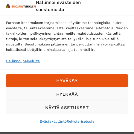
Hallinnoi evästeiden
Posti
suostumusta
Matkahuolto
Parhaan kokemuksen tarjoamiseksi käytämme teknologioita, kuten
Postnord
evästeitä, tallentaaksemme ja/tai käyttääksemme laitetietoja. Näiden
tekniikoiden hyväksyminen antaa meille mahdollisuuden käsitellä
tietoja, kuten selauskäyttäytymistä tai yksilöllisiä tunnuksia tällä
sivustolla. Suostumuksen jättäminen tai peruuttaminen voi vaikuttaa
Tilaa uutiskirje ja saat erikoisalennuksia
haitallisesti tiettyihin ominaisuuksiin ja toimintoihin.
sähköpostiisi
Hallinnoi palveluita
HYVÄKSY
HYLKKÄÄ
NÄYTÄ ASETUKSET
Evästekäytäntö
Rekisteriseloste