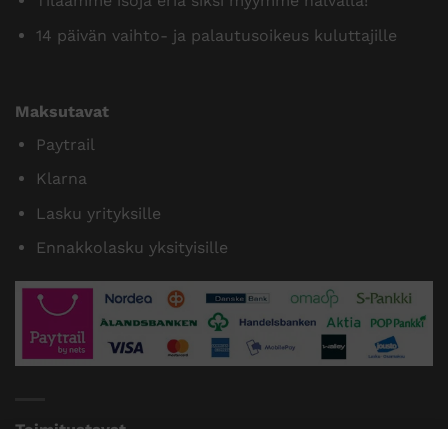
Tilaamme isoja eriä siksi myymme halvalla!
14 päivän vaihto- ja palautusoikeus kuluttajille
Maksutavat
Paytrail
Klarna
Lasku yrityksille
Ennakkolasku yksityisille
Toimitustavat