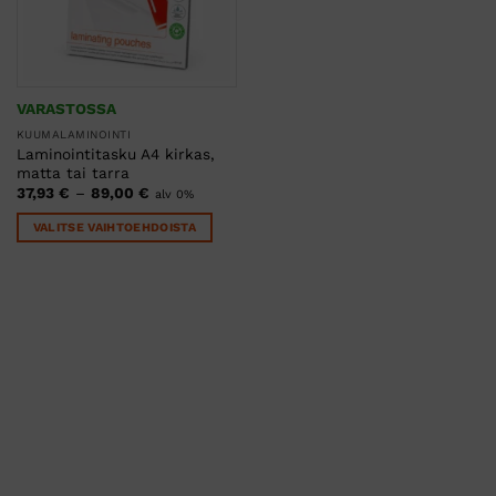
VARASTOSSA
KUUMALAMINOINTI
Laminointitasku A4 kirkas,
matta tai tarra
Hintaluokka:
37,93
€
–
89,00
€
alv 0%
37,93 €
-
VALITSE VAIHTOEHDOISTA
89,00 €
Tällä
tuotteella
on
useampi
muunnelma.
Voit
tehdä
valinnat
tuotteen
sivulla.