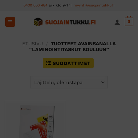
Skip
0400 600 484
ark klo 9-17 |
myynti@suojaintukku.fi
to
content
0
ETUSIVU
/
TUOTTEET AVAINSANALLA
“LAMINOINTITASKUT KOULUUN”
SUODATTIMET