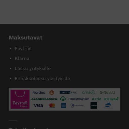
tamme useita tunnettuja tuotemer
Maksutavat
Paytrail
Klarna
Lasku yrityksille
Ennakkolasku yksityisille