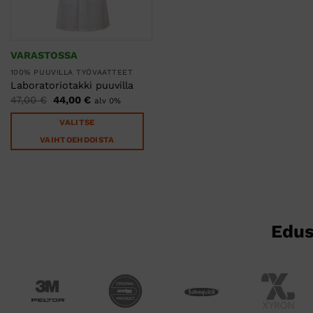
VARASTOSSA
100% PUUVILLA TYÖVAATTEET
Laboratoriotakki puuvilla
Alkuperäinen
Nykyinen
47,00
€
44,00
€
alv 0%
hinta
hinta
oli:
on:
VALITSE
47,00 €.
44,00 €.
VAIHTOEHDOISTA
Tällä
tuotteella
on
useampi
muunnelma.
Voit
tehdä
valinnat
tuotteen
sivulla.