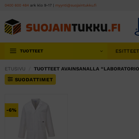
Skip
0400 600 484
ark klo 9-17 |
myynti@suojaintukku.fi
to
content
ESITTEE
TUOTTEET
ETUSIVU
/
TUOTTEET AVAINSANALLA “LABORATORIO
SUODATTIMET
-6%