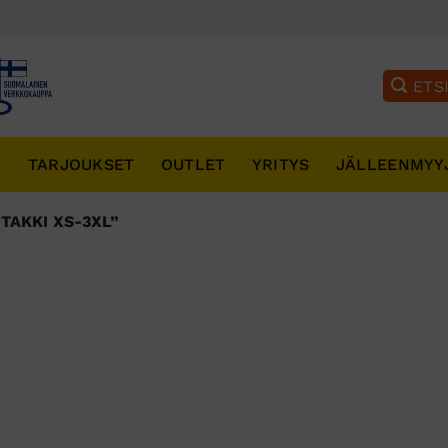
T
TARJOUKSET
OUTLET
YRITYS
JÄLLEENMYY
TAKKI XS-3XL”