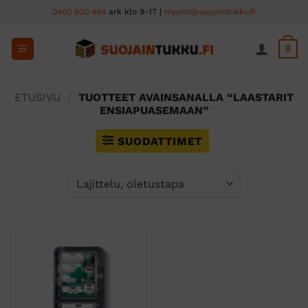
Skip
0400 600 484
ark klo 9-17 |
myynti@suojaintukku.fi
to
content
0
ETUSIVU
/
TUOTTEET AVAINSANALLA “LAASTARIT
ENSIAPUASEMAAN”
SUODATTIMET