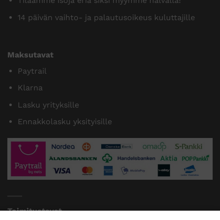
Tilaamme isoja eriä siksi myymme halvalla!
14 päivän vaihto- ja palautusoikeus kuluttajille
Maksutavat
Paytrail
Klarna
Lasku yrityksille
Ennakkolasku yksityisille
Toimitustavat