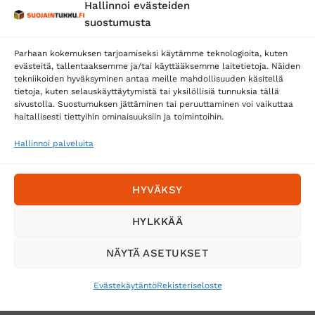
Hallinnoi evästeiden
Posti
suostumusta
Matkahuolto
Parhaan kokemuksen tarjoamiseksi käytämme teknologioita, kuten
Postnord
evästeitä, tallentaaksemme ja/tai käyttääksemme laitetietoja. Näiden
tekniikoiden hyväksyminen antaa meille mahdollisuuden käsitellä
tietoja, kuten selauskäyttäytymistä tai yksilöllisiä tunnuksia tällä
sivustolla. Suostumuksen jättäminen tai peruuttaminen voi vaikuttaa
Tilaa uutiskirje ja saat erikoisalennuksia
haitallisesti tiettyihin ominaisuuksiin ja toimintoihin.
sähköpostiisi
Hallinnoi palveluita
HYVÄKSY
HYLKKÄÄ
NÄYTÄ ASETUKSET
Evästekäytäntö
Rekisteriseloste