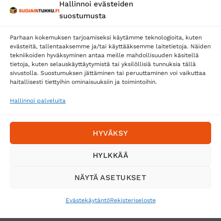
Hallinnoi evästeiden
Posti
suostumusta
Matkahuolto
Parhaan kokemuksen tarjoamiseksi käytämme teknologioita, kuten
Postnord
evästeitä, tallentaaksemme ja/tai käyttääksemme laitetietoja. Näiden
tekniikoiden hyväksyminen antaa meille mahdollisuuden käsitellä
tietoja, kuten selauskäyttäytymistä tai yksilöllisiä tunnuksia tällä
sivustolla. Suostumuksen jättäminen tai peruuttaminen voi vaikuttaa
Tilaa uutiskirje ja saat erikoisalennuksia
haitallisesti tiettyihin ominaisuuksiin ja toimintoihin.
sähköpostiisi
Hallinnoi palveluita
HYVÄKSY
HYLKKÄÄ
NÄYTÄ ASETUKSET
Evästekäytäntö
Rekisteriseloste