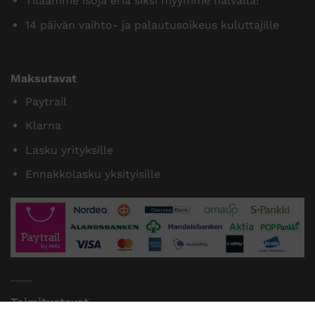
Tilaamme isoja eriä siksi myymme halvalla!
14 päivän vaihto- ja palautusoikeus kuluttajille
Maksutavat
Paytrail
Klarna
Lasku yrityksille
Ennakkolasku yksityisille
Toimitustavat