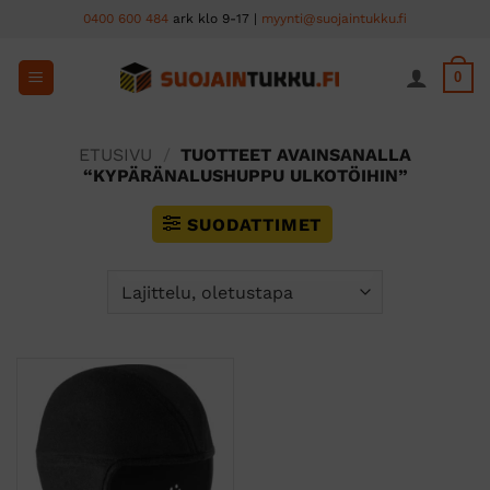
Skip
0400 600 484
ark klo 9-17 |
myynti@suojaintukku.fi
to
content
0
ETUSIVU
/
TUOTTEET AVAINSANALLA
“KYPÄRÄNALUSHUPPU ULKOTÖIHIN”
SUODATTIMET