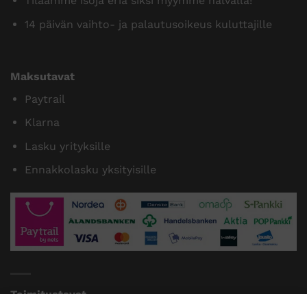
Tilaamme isoja eriä siksi myymme halvalla!
14 päivän vaihto- ja palautusoikeus kuluttajille
Maksutavat
Paytrail
Klarna
Lasku yrityksille
Ennakkolasku yksityisille
Toimitustavat