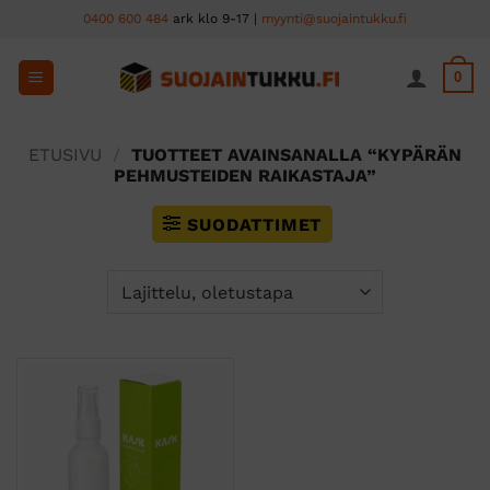
Skip
0400 600 484
ark klo 9-17 |
myynti@suojaintukku.fi
to
content
0
ETUSIVU
/
TUOTTEET AVAINSANALLA “KYPÄRÄN
PEHMUSTEIDEN RAIKASTAJA”
SUODATTIMET