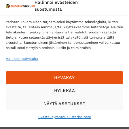
Hallinnoi evästeiden
Posti
suostumusta
Matkahuolto
Parhaan kokemuksen tarjoamiseksi käytämme teknologioita, kuten
Postnord
evästeitä, tallentaaksemme ja/tai käyttääksemme laitetietoja. Näiden
tekniikoiden hyväksyminen antaa meille mahdollisuuden käsitellä
tietoja, kuten selauskäyttäytymistä tai yksilöllisiä tunnuksia tällä
sivustolla. Suostumuksen jättäminen tai peruuttaminen voi vaikuttaa
Tilaa uutiskirje ja saat erikoisalennuksia
haitallisesti tiettyihin ominaisuuksiin ja toimintoihin.
sähköpostiisi
Hallinnoi palveluita
HYVÄKSY
HYLKKÄÄ
NÄYTÄ ASETUKSET
Evästekäytäntö
Rekisteriseloste