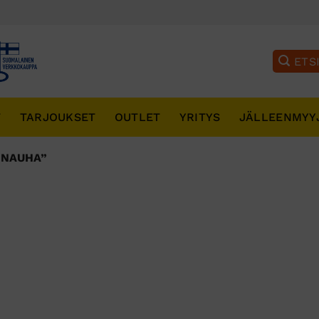
T
TARJOUKSET
OUTLET
YRITYS
JÄLLEENMYY
INAUHA”