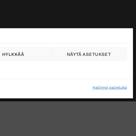
HYLKKÄÄ
NÄYTÄ ASETUKSET
Hallinnoi palveluita
VÄSTEKÄYTÄNTÖ (EU)
MUUTA EVÄSTEASETUKSIA