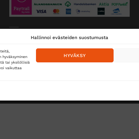
Toimitustavat
Hallinnoi evästeiden suostumusta
Posti
teitä,
HYVÄKSY
en hyväksyminen
Matkahuolto
 tai yksilöllisiä
oi vaikuttaa
Postnord
TUS
TÖIHIN SUOJAINTUKKUUN?
REKISTERISELOSTE
E
Copyright 2026 ©
Suojaintukku