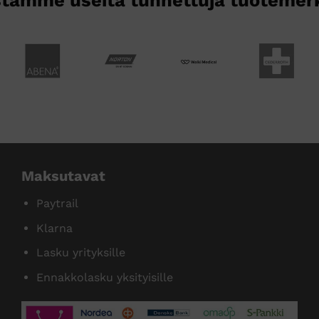
tamme useita tunnettuja tuotemer
Maksutavat
Paytrail
Klarna
Lasku yrityksille
Ennakkolasku yksityisille