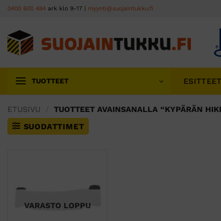
Skip
0400 600 484
ark klo 9-17 |
myynti@suojaintukku.fi
to
content
ESITTEE
TUOTTEET
ETUSIVU
/
TUOTTEET AVAINSANALLA “KYPÄRÄN HIK
SUODATTIMET
VARASTO LOPPU