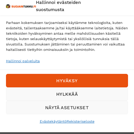
Hallinnoi evästeiden
Posti
suostumusta
Matkahuolto
Parhaan kokemuksen tarjoamiseksi käytämme teknologioita, kuten
Postnord
evästeitä, tallentaaksemme ja/tai käyttääksemme laitetietoja. Näiden
tekniikoiden hyväksyminen antaa meille mahdollisuuden käsitellä
tietoja, kuten selauskäyttäytymistä tai yksilöllisiä tunnuksia tällä
sivustolla. Suostumuksen jättäminen tai peruuttaminen voi vaikuttaa
Tilaa uutiskirje ja saat erikoisalennuksia
haitallisesti tiettyihin ominaisuuksiin ja toimintoihin.
sähköpostiisi
Hallinnoi palveluita
HYVÄKSY
HYLKKÄÄ
NÄYTÄ ASETUKSET
Evästekäytäntö
Rekisteriseloste