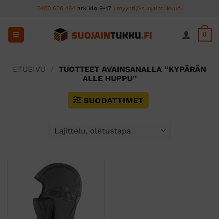
Skip
0400 600 484
ark klo 9-17 |
myynti@suojaintukku.fi
to
content
0
ETUSIVU
/
TUOTTEET AVAINSANALLA “KYPÄRÄN
ALLE HUPPU”
SUODATTIMET