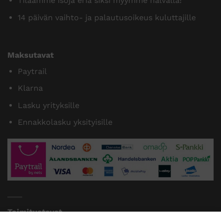
Tilaamme isoja eriä siksi myymme halvalla!
14 päivän vaihto- ja palautusoikeus kuluttajille
Maksutavat
Paytrail
Klarna
Lasku yrityksille
Ennakkolasku yksityisille
Toimitustavat