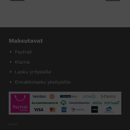
tamme useita tunnettuja tuotemer
Maksutavat
Paytrail
Klarna
Lasku yrityksille
Ennakkolasku yksityisille