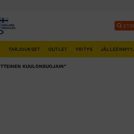
T
TARJOUKSET
OUTLET
YRITYS
JÄLLEENMYY
ITTEINEN KUULONSUOJAIN”