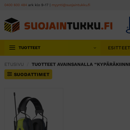
Skip
0400 600 484
ark klo 9-17 |
myynti@suojaintukku.fi
to
content
ESITTEE
TUOTTEET
ETUSIVU
/
TUOTTEET AVAINSANALLA “KYPÄRÄKIINN
SUODATTIMET