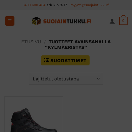
Skip
0400 600 484
ark klo 9-17 |
myynti@suojaintukku.fi
to
content
0
ETUSIVU
/
TUOTTEET AVAINSANALLA
“KYLMÄERISTYS”
SUODATTIMET