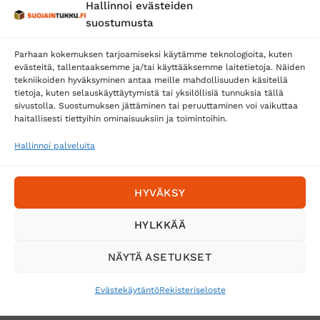
Hallinnoi evästeiden
Posti
suostumusta
Matkahuolto
Parhaan kokemuksen tarjoamiseksi käytämme teknologioita, kuten
Postnord
evästeitä, tallentaaksemme ja/tai käyttääksemme laitetietoja. Näiden
tekniikoiden hyväksyminen antaa meille mahdollisuuden käsitellä
tietoja, kuten selauskäyttäytymistä tai yksilöllisiä tunnuksia tällä
sivustolla. Suostumuksen jättäminen tai peruuttaminen voi vaikuttaa
Tilaa uutiskirje ja saat erikoisalennuksia
haitallisesti tiettyihin ominaisuuksiin ja toimintoihin.
sähköpostiisi
Hallinnoi palveluita
HYVÄKSY
HYLKKÄÄ
NÄYTÄ ASETUKSET
Evästekäytäntö
Rekisteriseloste