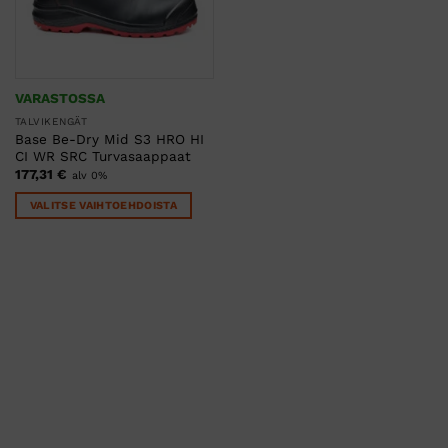
VARASTOSSA
TALVIKENGÄT
Base Be-Dry Mid S3 HRO HI
CI WR SRC Turvasaappaat
177,31
€
alv 0%
VALITSE VAIHTOEHDOISTA
Tällä
tuotteella
on
useampi
muunnelma.
Voit
tehdä
valinnat
tuotteen
sivulla.