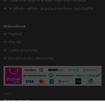
Tilaamme isoja eriä siksi myymme halvalla!
14 päivän vaihto- ja palautusoikeus kuluttajille
Maksutavat
Paytrail
Klarna
Lasku yrityksille
Ennakkolasku yksityisille
Toimitustavat