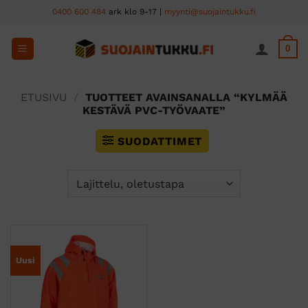
Skip
0400 600 484
ark klo 9-17 |
myynti@suojaintukku.fi
to
content
0
ETUSIVU
/
TUOTTEET AVAINSANALLA “KYLMÄÄ
KESTÄVÄ PVC-TYÖVAATE”
SUODATTIMET
Uusi