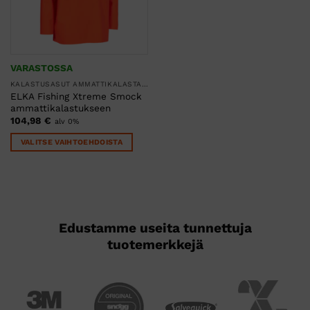
VARASTOSSA
KALASTUSASUT AMMATTIKALASTAJILLE
ELKA Fishing Xtreme Smock
ammattikalastukseen
104,98
€
alv 0%
VALITSE VAIHTOEHDOISTA
Tällä
tuotteella
on
useampi
muunnelma.
Voit
tehdä
valinnat
tuotteen
sivulla.