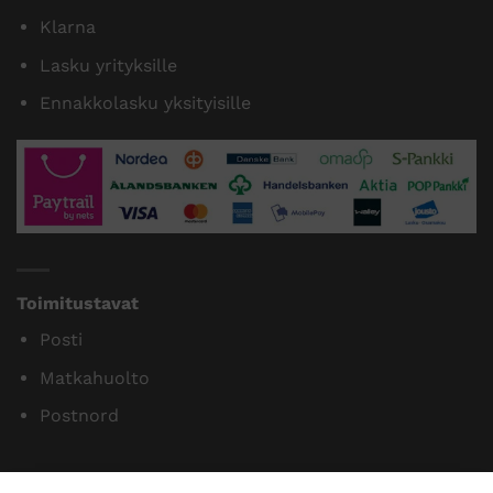
Tilaamme isoja eriä siksi myymme halvalla!
14 päivän vaihto- ja palautusoikeus kuluttajille
Maksutavat
Paytrail
Klarna
Lasku yrityksille
Ennakkolasku yksityisille
Toimitustavat