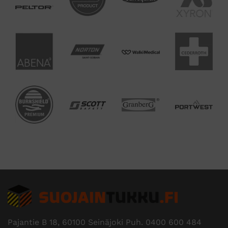
Edustamme useita tunnettuja
tuotemerkkejä