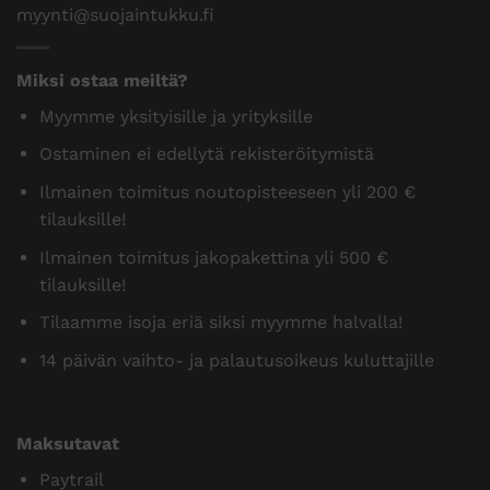
Pajantie B 18, 60100 Seinäjoki Puh.
0400 600 484
myynti@suojaintukku.fi
Miksi ostaa meiltä?
Myymme yksityisille ja yrityksille
Ostaminen ei edellytä rekisteröitymistä
Ilmainen toimitus noutopisteeseen yli 200 €
tilauksille!
Ilmainen toimitus jakopakettina yli 500 €
tilauksille!