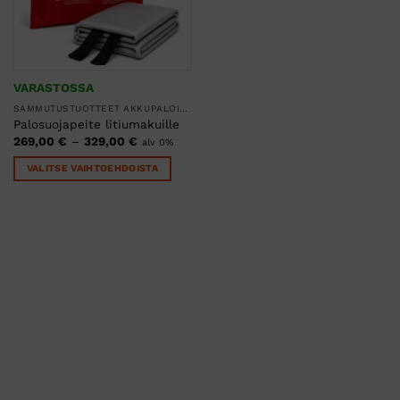
VARASTOSSA
SAMMUTUSTUOTTEET AKKUPALOILLE LI-ION
Palosuojapeite litiumakuille
Hintaluokka:
269,00
€
–
329,00
€
alv 0%
269,00 €
-
VALITSE VAIHTOEHDOISTA
329,00 €
Tällä
tuotteella
on
useampi
muunnelma.
Voit
tehdä
valinnat
tuotteen
sivulla.