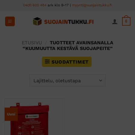
Skip
0400 600 484
ark klo 9-17 |
myynti@suojaintukku.fi
to
content
0
ETUSIVU
/
TUOTTEET AVAINSANALLA
“KUUMUUTTA KESTÄVÄ SUOJAPEITE”
SUODATTIMET
Uusi