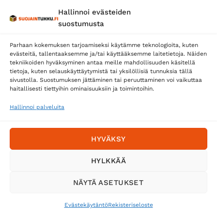
Hallinnoi evästeiden
Posti
suostumusta
Matkahuolto
Parhaan kokemuksen tarjoamiseksi käytämme teknologioita, kuten
Postnord
evästeitä, tallentaaksemme ja/tai käyttääksemme laitetietoja. Näiden
tekniikoiden hyväksyminen antaa meille mahdollisuuden käsitellä
tietoja, kuten selauskäyttäytymistä tai yksilöllisiä tunnuksia tällä
sivustolla. Suostumuksen jättäminen tai peruuttaminen voi vaikuttaa
Tilaa uutiskirje ja saat erikoisalennuksia
haitallisesti tiettyihin ominaisuuksiin ja toimintoihin.
sähköpostiisi
Hallinnoi palveluita
HYVÄKSY
HYLKKÄÄ
NÄYTÄ ASETUKSET
Evästekäytäntö
Rekisteriseloste