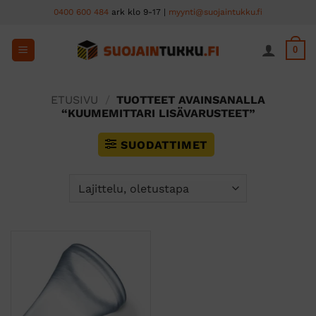
Skip
0400 600 484
ark klo 9-17 |
myynti@suojaintukku.fi
to
content
0
ETUSIVU
/
TUOTTEET AVAINSANALLA
“KUUMEMITTARI LISÄVARUSTEET”
SUODATTIMET