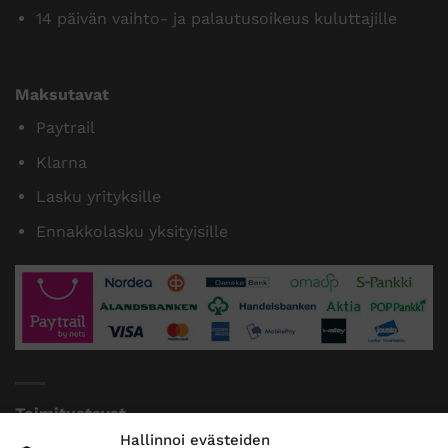
14 päivän vaihto- ja palautusoikeus kuluttajille
Maksutavat
Paytrail
Klarna
Lasku yrityksille
Ennakkolasku yksityisille
Toimitustavat
Hallinnoi evästeiden
Posti