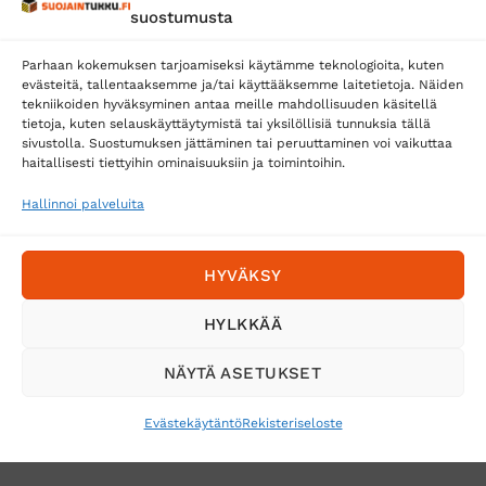
suostumusta
Matkahuolto
Parhaan kokemuksen tarjoamiseksi käytämme teknologioita, kuten
Postnord
evästeitä, tallentaaksemme ja/tai käyttääksemme laitetietoja. Näiden
tekniikoiden hyväksyminen antaa meille mahdollisuuden käsitellä
tietoja, kuten selauskäyttäytymistä tai yksilöllisiä tunnuksia tällä
sivustolla. Suostumuksen jättäminen tai peruuttaminen voi vaikuttaa
Tilaa uutiskirje ja saat erikoisalennuksia
haitallisesti tiettyihin ominaisuuksiin ja toimintoihin.
sähköpostiisi
Hallinnoi palveluita
HYVÄKSY
HYLKKÄÄ
NÄYTÄ ASETUKSET
Evästekäytäntö
Rekisteriseloste
VERKKOKAUPAN TOIMITUSEHDOT
TUOTEPALAUTUS