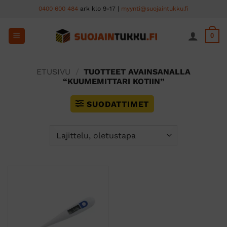
Skip
0400 600 484
ark klo 9-17 |
myynti@suojaintukku.fi
to
content
0
ETUSIVU
/
TUOTTEET AVAINSANALLA
“KUUMEMITTARI KOTIIN”
SUODATTIMET