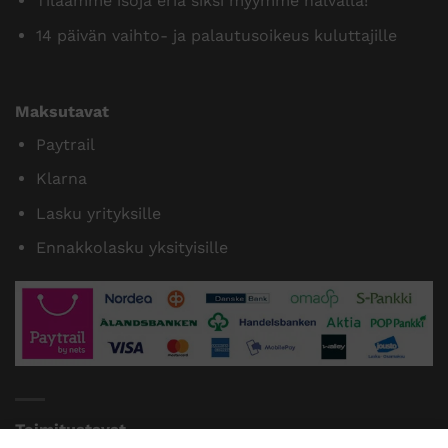
Tilaamme isoja eriä siksi myymme halvalla!
14 päivän vaihto- ja palautusoikeus kuluttajille
Maksutavat
Paytrail
Klarna
Lasku yrityksille
Ennakkolasku yksityisille
Toimitustavat