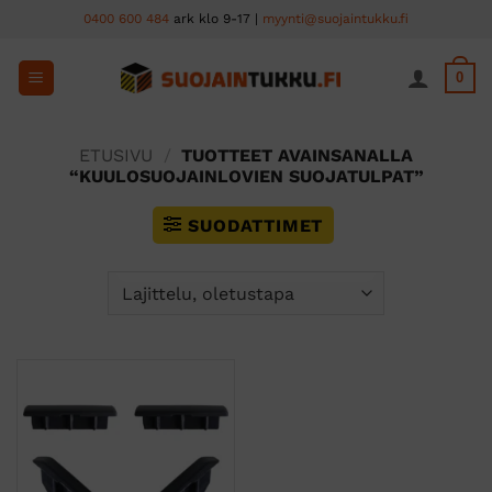
Skip
0400 600 484
ark klo 9-17 |
myynti@suojaintukku.fi
to
content
0
ETUSIVU
/
TUOTTEET AVAINSANALLA
“KUULOSUOJAINLOVIEN SUOJATULPAT”
SUODATTIMET