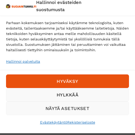
Hallinnoi evästeiden
Posti
suostumusta
Matkahuolto
Parhaan kokemuksen tarjoamiseksi käytämme teknologioita, kuten
Postnord
evästeitä, tallentaaksemme ja/tai käyttääksemme laitetietoja. Näiden
tekniikoiden hyväksyminen antaa meille mahdollisuuden käsitellä
tietoja, kuten selauskäyttäytymistä tai yksilöllisiä tunnuksia tällä
sivustolla. Suostumuksen jättäminen tai peruuttaminen voi vaikuttaa
Tilaa uutiskirje ja saat erikoisalennuksia
haitallisesti tiettyihin ominaisuuksiin ja toimintoihin.
sähköpostiisi
Hallinnoi palveluita
HYVÄKSY
HYLKKÄÄ
NÄYTÄ ASETUKSET
Evästekäytäntö
Rekisteriseloste