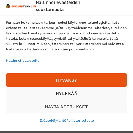
Hallinnoi evästeiden
Posti
suostumusta
Matkahuolto
Parhaan kokemuksen tarjoamiseksi käytämme teknologioita, kuten
Postnord
evästeitä, tallentaaksemme ja/tai käyttääksemme laitetietoja. Näiden
tekniikoiden hyväksyminen antaa meille mahdollisuuden käsitellä
tietoja, kuten selauskäyttäytymistä tai yksilöllisiä tunnuksia tällä
sivustolla. Suostumuksen jättäminen tai peruuttaminen voi vaikuttaa
Tilaa uutiskirje ja saat erikoisalennuksia
haitallisesti tiettyihin ominaisuuksiin ja toimintoihin.
sähköpostiisi
Hallinnoi palveluita
HYVÄKSY
HYLKKÄÄ
NÄYTÄ ASETUKSET
Evästekäytäntö
Rekisteriseloste