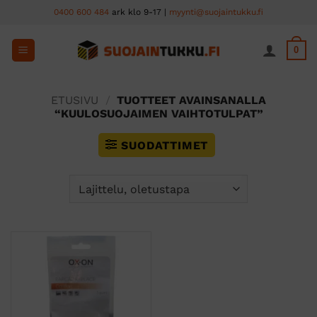
Skip
0400 600 484
ark klo 9-17 |
myynti@suojaintukku.fi
to
content
0
ETUSIVU
/
TUOTTEET AVAINSANALLA
“KUULOSUOJAIMEN VAIHTOTULPAT”
SUODATTIMET