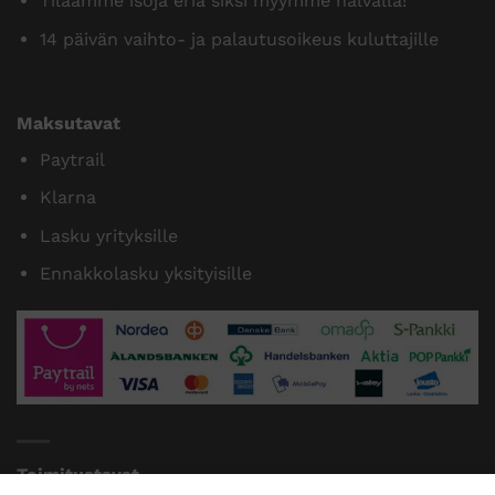
Tilaamme isoja eriä siksi myymme halvalla!
14 päivän vaihto- ja palautusoikeus kuluttajille
Maksutavat
Paytrail
Klarna
Lasku yrityksille
Ennakkolasku yksityisille
Toimitustavat