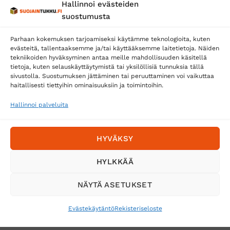
Hallinnoi evästeiden
Posti
suostumusta
Matkahuolto
Parhaan kokemuksen tarjoamiseksi käytämme teknologioita, kuten
Postnord
evästeitä, tallentaaksemme ja/tai käyttääksemme laitetietoja. Näiden
tekniikoiden hyväksyminen antaa meille mahdollisuuden käsitellä
tietoja, kuten selauskäyttäytymistä tai yksilöllisiä tunnuksia tällä
sivustolla. Suostumuksen jättäminen tai peruuttaminen voi vaikuttaa
Tilaa uutiskirje ja saat erikoisalennuksia
haitallisesti tiettyihin ominaisuuksiin ja toimintoihin.
sähköpostiisi
Hallinnoi palveluita
HYVÄKSY
HYLKKÄÄ
NÄYTÄ ASETUKSET
Evästekäytäntö
Rekisteriseloste