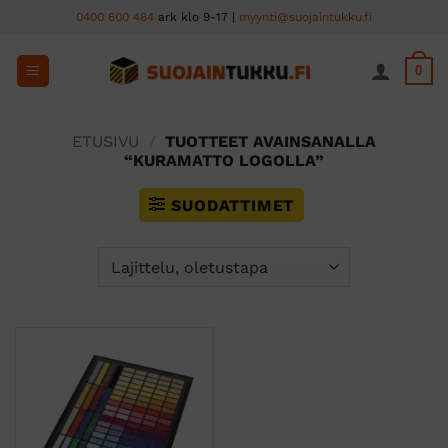
Skip
0400 600 484
ark klo 9-17 |
myynti@suojaintukku.fi
to
content
0
ETUSIVU
/
TUOTTEET AVAINSANALLA
“KURAMATTO LOGOLLA”
SUODATTIMET