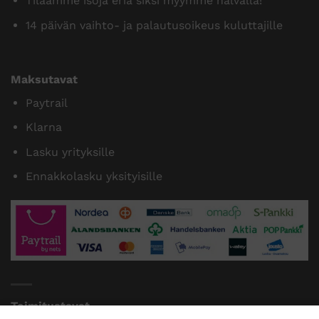
Tilaamme isoja eriä siksi myymme halvalla!
14 päivän vaihto- ja palautusoikeus kuluttajille
Maksutavat
Paytrail
Klarna
Lasku yrityksille
Ennakkolasku yksityisille
Toimitustavat