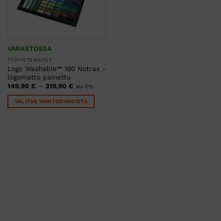
VARASTOSSA
TYÖPISTEMATOT
Logo Washable™ 190 Notrax -
logomatto painettu
Hintaluokka:
149,90
€
–
319,90
€
alv 0%
149,90 €
-
VALITSE VAIHTOEHDOISTA
319,90 €
Tällä
tuotteella
on
useampi
muunnelma.
Voit
tehdä
valinnat
tuotteen
sivulla.