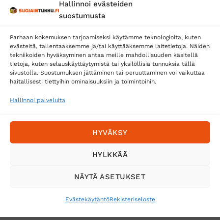
Hallinnoi evästeiden
Posti
suostumusta
Matkahuolto
Parhaan kokemuksen tarjoamiseksi käytämme teknologioita, kuten
Postnord
evästeitä, tallentaaksemme ja/tai käyttääksemme laitetietoja. Näiden
tekniikoiden hyväksyminen antaa meille mahdollisuuden käsitellä
tietoja, kuten selauskäyttäytymistä tai yksilöllisiä tunnuksia tällä
sivustolla. Suostumuksen jättäminen tai peruuttaminen voi vaikuttaa
Tilaa uutiskirje ja saat erikoisalennuksia
haitallisesti tiettyihin ominaisuuksiin ja toimintoihin.
sähköpostiisi
Hallinnoi palveluita
HYVÄKSY
HYLKKÄÄ
NÄYTÄ ASETUKSET
Evästekäytäntö
Rekisteriseloste