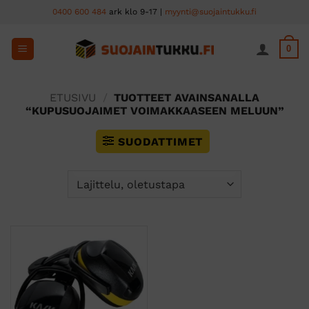
Skip
0400 600 484
ark klo 9-17 |
myynti@suojaintukku.fi
to
content
0
ETUSIVU
/
TUOTTEET AVAINSANALLA
“KUPUSUOJAIMET VOIMAKKAASEEN MELUUN”
SUODATTIMET