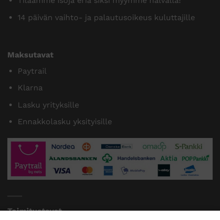
Tilaamme isoja eriä siksi myymme halvalla!
14 päivän vaihto- ja palautusoikeus kuluttajille
Maksutavat
Paytrail
Klarna
Lasku yrityksille
Ennakkolasku yksityisille
Toimitustavat