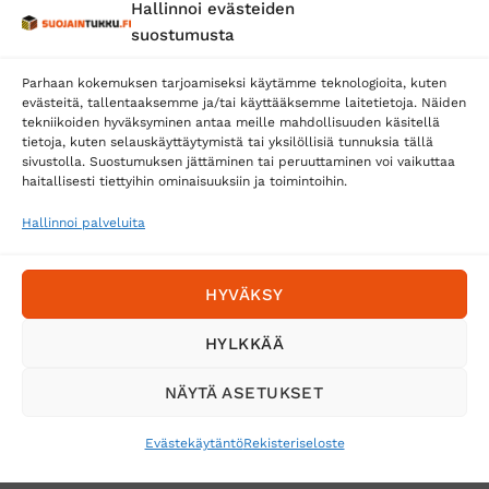
Hallinnoi evästeiden
Posti
suostumusta
Matkahuolto
Parhaan kokemuksen tarjoamiseksi käytämme teknologioita, kuten
Postnord
evästeitä, tallentaaksemme ja/tai käyttääksemme laitetietoja. Näiden
tekniikoiden hyväksyminen antaa meille mahdollisuuden käsitellä
tietoja, kuten selauskäyttäytymistä tai yksilöllisiä tunnuksia tällä
sivustolla. Suostumuksen jättäminen tai peruuttaminen voi vaikuttaa
Tilaa uutiskirje ja saat erikoisalennuksia
haitallisesti tiettyihin ominaisuuksiin ja toimintoihin.
sähköpostiisi
Hallinnoi palveluita
HYVÄKSY
HYLKKÄÄ
NÄYTÄ ASETUKSET
Evästekäytäntö
Rekisteriseloste