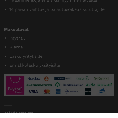
Tilaamme isoja eriä siksi myymme halvalla!
14 päivän vaihto- ja palautusoikeus kuluttajille
Maksutavat
Paytrail
Klarna
Lasku yrityksille
Ennakkolasku yksityisille
Toimitustavat