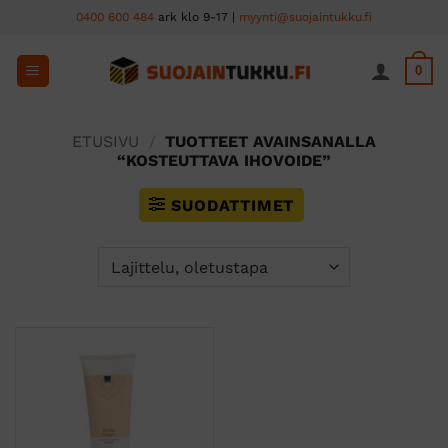
Skip
0400 600 484
ark klo 9-17 |
myynti@suojaintukku.fi
to
content
0
ETUSIVU
/
TUOTTEET AVAINSANALLA
“KOSTEUTTAVA IHOVOIDE”
SUODATTIMET