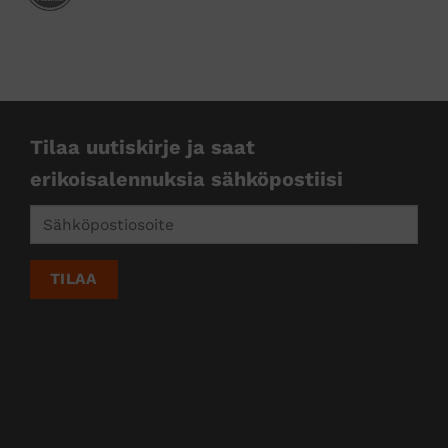
kkejä
Tilaa uutiskirje ja saat
erikoisalennuksia sähköpostiisi