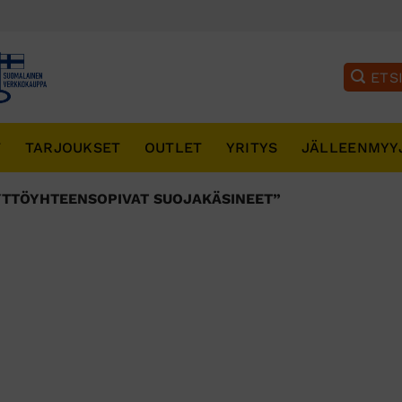
T
TARJOUKSET
OUTLET
YRITYS
JÄLLEENMYY
TTÖYHTEENSOPIVAT SUOJAKÄSINEET”