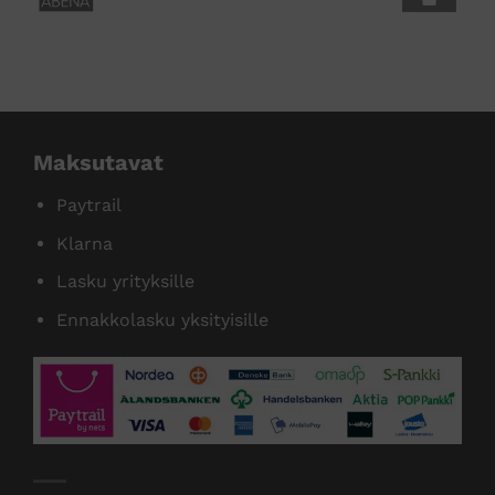
tamme useita tunnettuja tuotemer
Maksutavat
Paytrail
Klarna
Lasku yrityksille
Ennakkolasku yksityisille