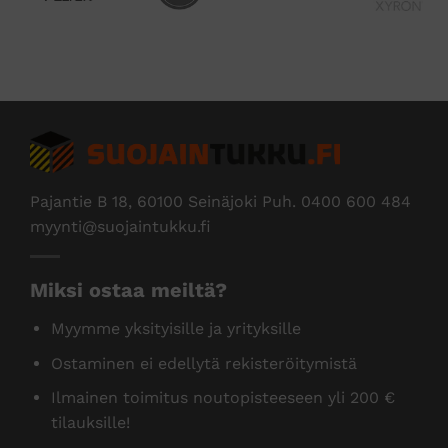
sivulla.
Edus
Pajantie B 18, 60100 Seinäjoki Puh.
0400 600 484
myynti@suojaintukku.fi
Miksi ostaa meiltä?