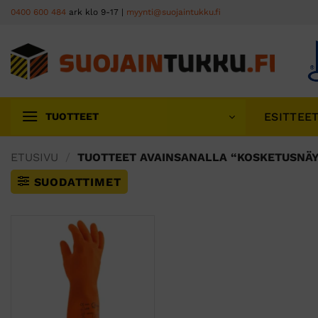
Skip
0400 600 484
ark klo 9-17 |
myynti@suojaintukku.fi
to
content
ESITTEE
TUOTTEET
ETUSIVU
/
TUOTTEET AVAINSANALLA “KOSKETUSNÄY
SUODATTIMET