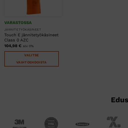
VARASTOSSA
JÄNNITETYÖKÄSINEET
Touch E jännitetyökäsineet
Class 0 AZC
104,98
€
alv 0%
VALITSE
VAIHTOEHDOISTA
Tällä
tuotteella
on
useampi
muunnelma.
Voit
tehdä
valinnat
tuotteen