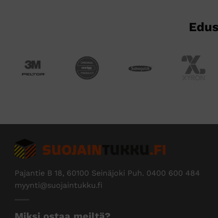
sivulla.
Edus
Pajantie B 18, 60100 Seinäjoki Puh.
0400 600 484
myynti@suojaintukku.fi
Miksi ostaa meiltä?