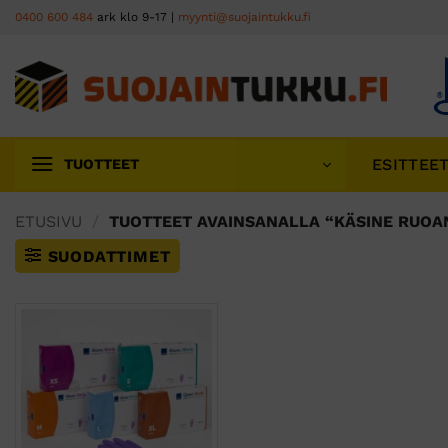
Skip
0400 600 484
ark klo 9-17 |
myynti@suojaintukku.fi
to
content
ESITTEE
TUOTTEET
ETUSIVU
/
TUOTTEET AVAINSANALLA “KÄSINE RUOA
SUODATTIMET