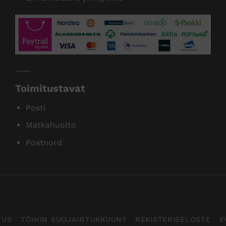
Toimitustavat
Posti
Matkahuolto
Postnord
TUS
TÖIHIN SUOJAINTUKKUUN?
REKISTERISELOSTE
E