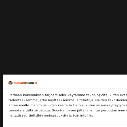
Parhaan kokemuksen tarjoamiseksi käytämme teknologioita, kuten eväs
tallentaaksemme ja/tai käyttääksemme laitetietoja. Näiden tekniikoid
antaa meille mahdollisuuden käsitellä tietoja, kuten selauskäyttäytymistä
tunnuksia tällä sivustolla. Suostumuksen jättäminen tai peruuttaminen v
haitallisesti tiettyihin ominaisuuksiin ja toimintoihin.