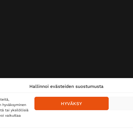
Hallinnoi evästeiden suostumusta
teitä,
HYVÄKSY
en hyväksyminen
 tai yksilöllisiä
oi vaikuttaa