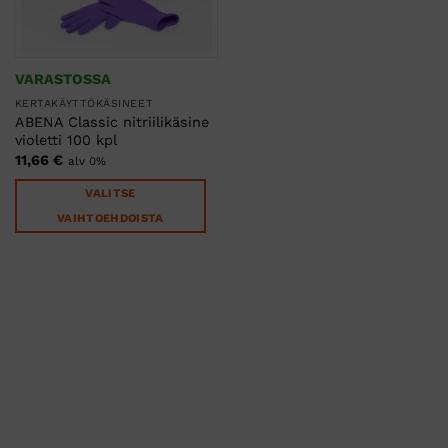
VARASTOSSA
KERTAKÄYTTÖKÄSINEET
ABENA Classic nitriilikäsine
violetti 100 kpl
11,66
€
alv 0%
VALITSE
VAIHTOEHDOISTA
Tällä
tuotteella
on
useampi
muunnelma.
Voit
tehdä
valinnat
tuotteen