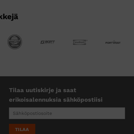
kkejä
Tilaa uutiskirje ja saat
erikoisalennuksia sähköpostiisi