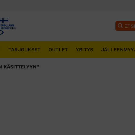
T
TARJOUKSET
OUTLET
YRITYS
JÄLLEENMYY
N KÄSITTELYYN”