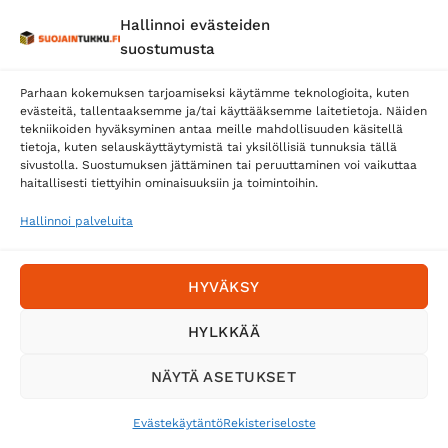
Hallinnoi evästeiden
Posti
suostumusta
Matkahuolto
Parhaan kokemuksen tarjoamiseksi käytämme teknologioita, kuten
Postnord
evästeitä, tallentaaksemme ja/tai käyttääksemme laitetietoja. Näiden
tekniikoiden hyväksyminen antaa meille mahdollisuuden käsitellä
tietoja, kuten selauskäyttäytymistä tai yksilöllisiä tunnuksia tällä
sivustolla. Suostumuksen jättäminen tai peruuttaminen voi vaikuttaa
Tilaa uutiskirje ja saat erikoisalennuksia
haitallisesti tiettyihin ominaisuuksiin ja toimintoihin.
sähköpostiisi
Hallinnoi palveluita
HYVÄKSY
HYLKKÄÄ
NÄYTÄ ASETUKSET
Evästekäytäntö
Rekisteriseloste