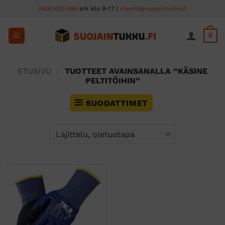
Skip
0400 600 484
ark klo 9-17 |
myynti@suojaintukku.fi
to
content
0
ETUSIVU
/
TUOTTEET AVAINSANALLA “KÄSINE
PELTITÖIHIN”
SUODATTIMET