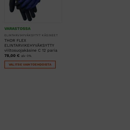
VARASTOSSA
ELINTARVIHYVÄKSYTYT KÄSINEET
THOR FLEX
ELINTARVIKEHYVÄKSYTTY
viiltosuojakäsine C 12 paria
78,00
€
alv 0%
VALITSE VAIHTOEHDOISTA
Tällä
tuotteella
on
useampi
muunnelma.
Voit
tehdä
valinnat
tuotteen
sivulla.