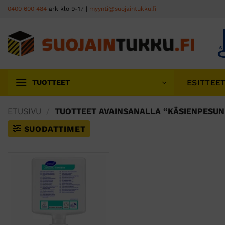
Skip
0400 600 484
ark klo 9-17 |
myynti@suojaintukku.fi
to
content
ESITTEE
TUOTTEET
ETUSIVU
/
TUOTTEET AVAINSANALLA “KÄSIENPESUN
SUODATTIMET