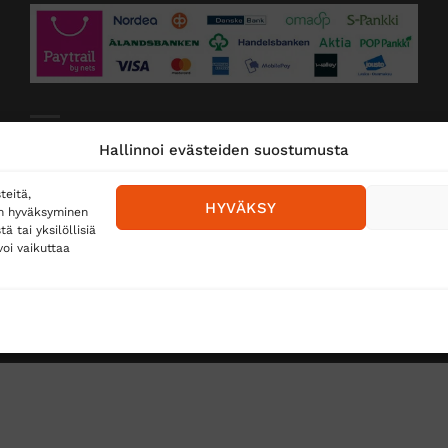
Toimitustavat
Hallinnoi evästeiden suostumusta
Posti
teitä,
HYVÄKSY
en hyväksyminen
Matkahuolto
 tai yksilöllisiä
oi vaikuttaa
Postnord
TUS
TÖIHIN SUOJAINTUKKUUN?
REKISTERISELOSTE
E
Copyright 2026 ©
Suojaintukku