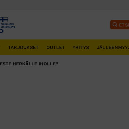
T
TARJOUKSET
OUTLET
YRITYS
JÄLLEENMYY
ESTE HERKÄLLE IHOLLE”