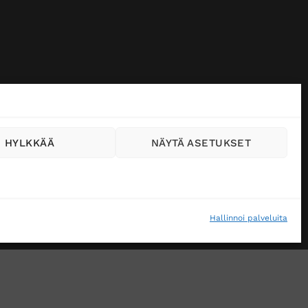
HYLKKÄÄ
NÄYTÄ ASETUKSET
Hallinnoi palveluita
VÄSTEKÄYTÄNTÖ (EU)
MUUTA EVÄSTEASETUKSIA