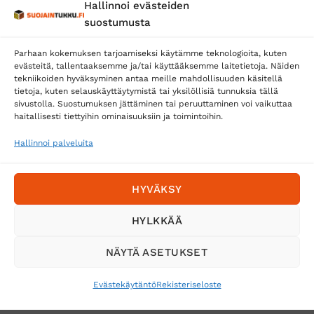
Hallinnoi evästeiden
Posti
suostumusta
Matkahuolto
Parhaan kokemuksen tarjoamiseksi käytämme teknologioita, kuten
Postnord
evästeitä, tallentaaksemme ja/tai käyttääksemme laitetietoja. Näiden
tekniikoiden hyväksyminen antaa meille mahdollisuuden käsitellä
tietoja, kuten selauskäyttäytymistä tai yksilöllisiä tunnuksia tällä
sivustolla. Suostumuksen jättäminen tai peruuttaminen voi vaikuttaa
Tilaa uutiskirje ja saat erikoisalennuksia
haitallisesti tiettyihin ominaisuuksiin ja toimintoihin.
sähköpostiisi
Hallinnoi palveluita
HYVÄKSY
HYLKKÄÄ
NÄYTÄ ASETUKSET
Evästekäytäntö
Rekisteriseloste