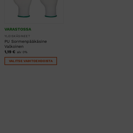
VARASTOSSA
YLEISKÄSINEET
PU Sormenpääkäsine
Valkoinen
1,19
€
alv 0%
VALITSE VAIHTOEHDOISTA
Tällä
tuotteella
on
useampi
muunnelma.
Voit
tehdä
valinnat
tuotteen
sivulla.