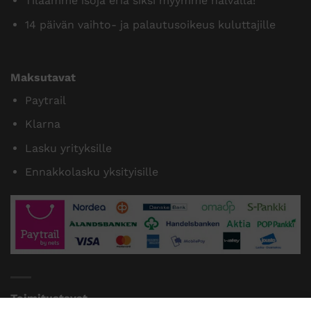
Tilaamme isoja eriä siksi myymme halvalla!
14 päivän vaihto- ja palautusoikeus kuluttajille
Maksutavat
Paytrail
Klarna
Lasku yrityksille
Ennakkolasku yksityisille
Toimitustavat