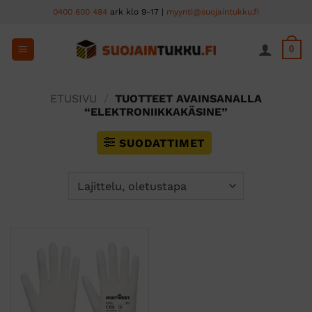
Skip
0400 600 484
ark klo 9-17 |
myynti@suojaintukku.fi
to
content
0
ETUSIVU
/
TUOTTEET AVAINSANALLA
“ELEKTRONIIKKAKÄSINE”
SUODATTIMET