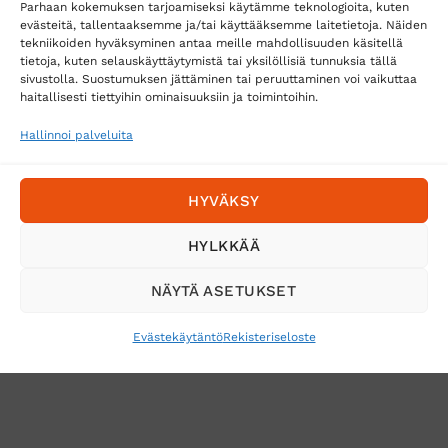
Parhaan kokemuksen tarjoamiseksi käytämme teknologioita, kuten
Postnord
evästeitä, tallentaaksemme ja/tai käyttääksemme laitetietoja. Näiden
tekniikoiden hyväksyminen antaa meille mahdollisuuden käsitellä
tietoja, kuten selauskäyttäytymistä tai yksilöllisiä tunnuksia tällä
sivustolla. Suostumuksen jättäminen tai peruuttaminen voi vaikuttaa
Tilaa uutiskirje ja saat erikoisalennuksia
haitallisesti tiettyihin ominaisuuksiin ja toimintoihin.
sähköpostiisi
Hallinnoi palveluita
HYVÄKSY
HYLKKÄÄ
NÄYTÄ ASETUKSET
Evästekäytäntö
Rekisteriseloste
VERKKOKAUPAN TOIMITUSEHDOT
TUOTEPALAUTUS
TÖIHIN SUOJAINTUKKUUN?
REKISTERISELOSTE
EVÄSTEKÄYTÄNTÖ (EU)
MUUTA EVÄSTEASETUKSIA