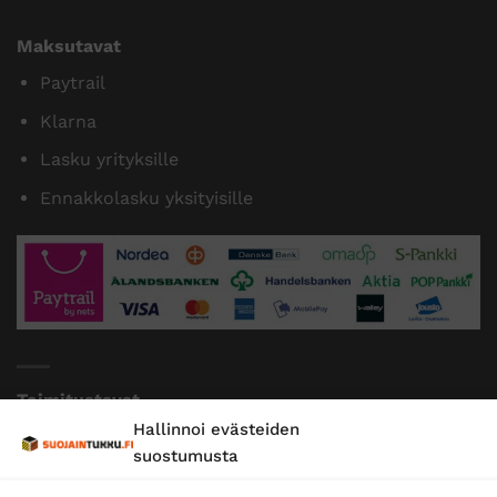
Maksutavat
Paytrail
Klarna
Lasku yrityksille
Ennakkolasku yksityisille
Toimitustavat
Hallinnoi evästeiden
Posti
suostumusta
Matkahuolto