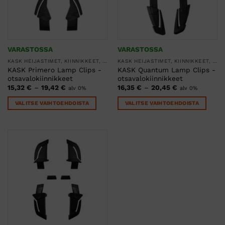
VARASTOSSA
VARASTOSSA
KASK HEIJASTIMET, KIINNIKKEET, KLIPSIT JA LAUKUT
KASK HEIJASTIMET, KIINNIKKEET, KLIPSIT JA LAUKUT
KASK Primero Lamp Clips -
KASK Quantum Lamp Clips -
otsavalokiinnikkeet
otsavalokiinnikkeet
Hintaluokka:
Hintaluokka:
15,32
€
–
19,42
€
16,35
€
–
20,45
€
alv 0%
alv 0%
15,32 €
16,35 €
-
-
VALITSE VAIHTOEHDOISTA
VALITSE VAIHTOEHDOISTA
19,42 €
20,45 €
Tällä
Tällä
tuotteella
tuotteella
on
on
useampi
useampi
muunnelma.
muunnelma.
Voit
Voit
tehdä
tehdä
valinnat
valinnat
tuotteen
tuotteen
sivulla.
sivulla.