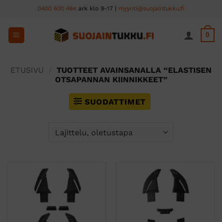
Skip
0400 600 484
ark klo 9-17 |
myynti@suojaintukku.fi
to
content
0
ETUSIVU
/
TUOTTEET AVAINSANALLA “ELASTISEN
OTSAPANNAN KIINNIKKEET”
SUODATTIMET