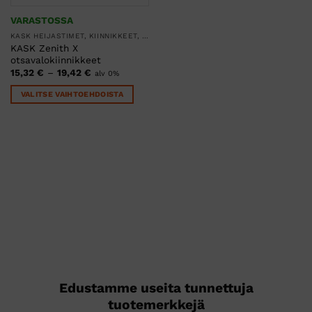
VARASTOSSA
KASK HEIJASTIMET, KIINNIKKEET, KLIPSIT JA LAUKUT
KASK Zenith X
otsavalokiinnikkeet
Hintaluokka:
15,32
€
–
19,42
€
alv 0%
15,32 €
-
VALITSE VAIHTOEHDOISTA
19,42 €
Tällä
tuotteella
on
useampi
muunnelma.
Voit
tehdä
valinnat
tuotteen
sivulla.
Edustamme useita tunnettuja
tuotemerkkejä