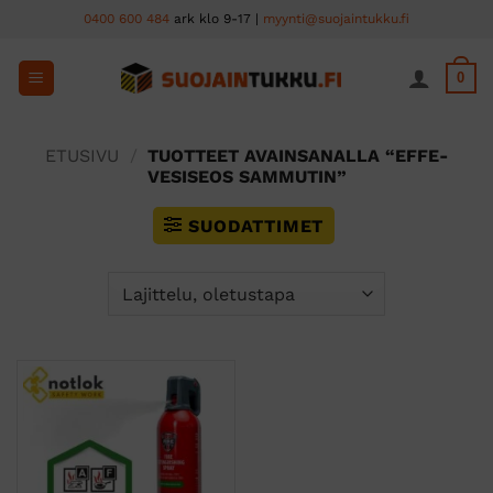
Skip
0400 600 484
ark klo 9-17 |
myynti@suojaintukku.fi
to
content
0
ETUSIVU
/
TUOTTEET AVAINSANALLA “EFFE-
VESISEOS SAMMUTIN”
SUODATTIMET