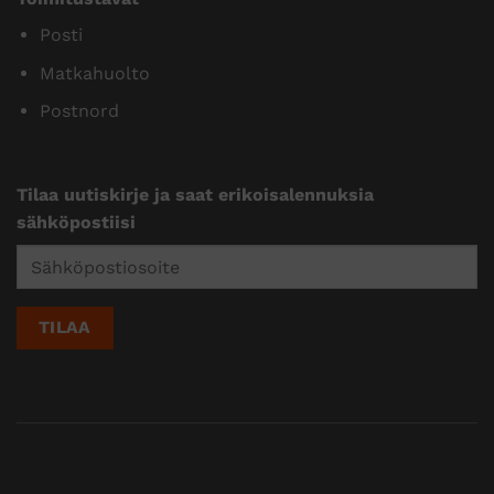
Posti
Matkahuolto
Postnord
Tilaa uutiskirje ja saat erikoisalennuksia
sähköpostiisi