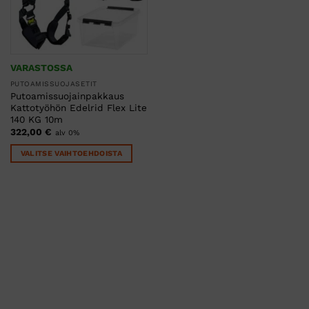
VARASTOSSA
PUTOAMISSUOJASETIT
Putoamissuojainpakkaus
Kattotyöhön Edelrid Flex Lite
140 KG 10m
322,00
€
alv 0%
VALITSE VAIHTOEHDOISTA
Tällä
tuotteella
on
useampi
muunnelma.
Voit
tehdä
valinnat
tuotteen
sivulla.