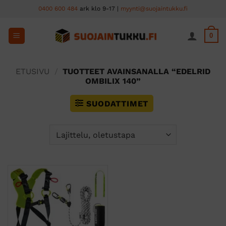
Skip
0400 600 484
ark klo 9-17 |
myynti@suojaintukku.fi
to
content
0
ETUSIVU
/
TUOTTEET AVAINSANALLA “EDELRID
OMBILIX 140”
SUODATTIMET