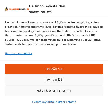
Hallinnoi evästeiden
Posti
suostumusta
Matkahuolto
Parhaan kokemuksen tarjoamiseksi käytämme teknologioita, kuten
Postnord
evästeitä, tallentaaksemme ja/tai käyttääksemme laitetietoja. Näiden
tekniikoiden hyväksyminen antaa meille mahdollisuuden käsitellä
tietoja, kuten selauskäyttäytymistä tai yksilöllisiä tunnuksia tällä
sivustolla. Suostumuksen jättäminen tai peruuttaminen voi vaikuttaa
Tilaa uutiskirje ja saat erikoisalennuksia
haitallisesti tiettyihin ominaisuuksiin ja toimintoihin.
sähköpostiisi
Hallinnoi palveluita
HYVÄKSY
HYLKKÄÄ
NÄYTÄ ASETUKSET
Evästekäytäntö
Rekisteriseloste