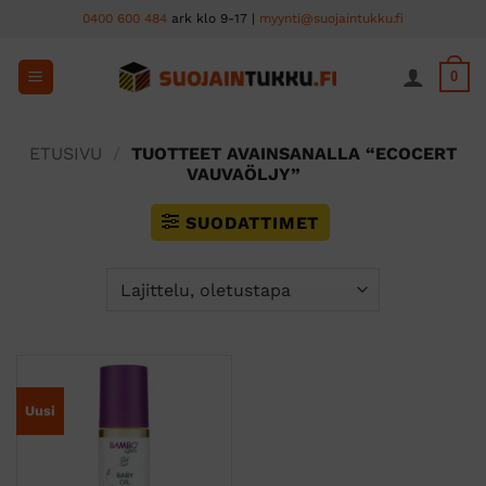
Skip
0400 600 484
ark klo 9-17 |
myynti@suojaintukku.fi
to
content
0
ETUSIVU
/
TUOTTEET AVAINSANALLA “ECOCERT
VAUVAÖLJY”
SUODATTIMET
Uusi