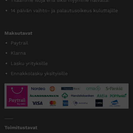
Tilaamme isoja eriä siksi myymme halvalla!
14 päivän vaihto- ja palautusoikeus kuluttajille
Maksutavat
Paytrail
Klarna
Lasku yrityksille
Ennakkolasku yksityisille
Toimitustavat