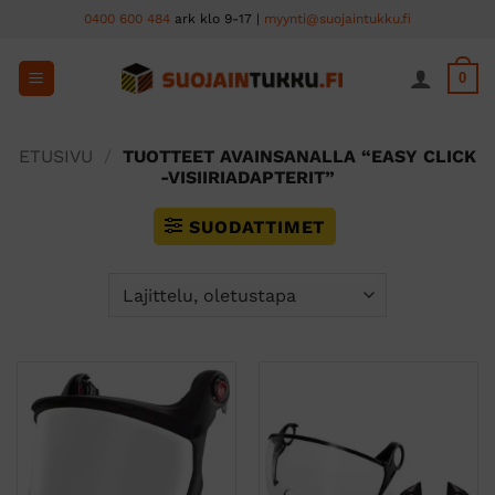
Skip
0400 600 484
ark klo 9-17 |
myynti@suojaintukku.fi
to
content
0
ETUSIVU
/
TUOTTEET AVAINSANALLA “EASY CLICK
-VISIIRIADAPTERIT”
SUODATTIMET