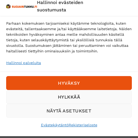
Hallinnoi evästeiden
Posti
suostumusta
Matkahuolto
Parhaan kokemuksen tarjoamiseksi käytämme teknologioita, kuten
Postnord
evästeitä, tallentaaksemme ja/tai käyttääksemme laitetietoja. Näiden
tekniikoiden hyväksyminen antaa meille mahdollisuuden käsitellä
tietoja, kuten selauskäyttäytymistä tai yksilöllisiä tunnuksia tällä
sivustolla. Suostumuksen jättäminen tai peruuttaminen voi vaikuttaa
Tilaa uutiskirje ja saat erikoisalennuksia
haitallisesti tiettyihin ominaisuuksiin ja toimintoihin.
sähköpostiisi
Hallinnoi palveluita
HYVÄKSY
HYLKKÄÄ
NÄYTÄ ASETUKSET
Evästekäytäntö
Rekisteriseloste