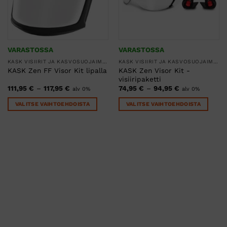
VARASTOSSA
VARASTOSSA
KASK VISIIRIT JA KASVOSUOJAIMET
KASK VISIIRIT JA KASVOSUOJAIMET
KASK Zen Visor Kit -
KASK Zen FF Visor Kit lipalla
visiiripaketti
Hintaluokka:
Hintaluokka:
111,95
€
–
117,95
€
74,95
€
–
94,95
€
alv 0%
alv 0%
111,95 €
74,95 €
-
-
VALITSE VAIHTOEHDOISTA
VALITSE VAIHTOEHDOISTA
117,95 €
94,95 €
Tällä
Tällä
tuotteella
tuotteella
on
on
useampi
useampi
muunnelma.
muunnelma.
Voit
Voit
tehdä
tehdä
valinnat
valinnat
tuotteen
tuotteen
sivulla.
sivulla.