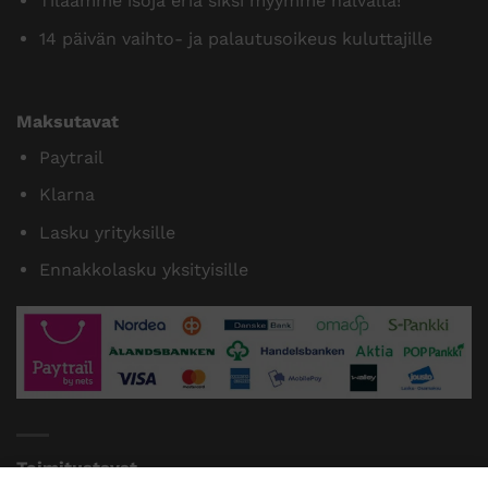
Tilaamme isoja eriä siksi myymme halvalla!
14 päivän vaihto- ja palautusoikeus kuluttajille
Maksutavat
Paytrail
Klarna
Lasku yrityksille
Ennakkolasku yksityisille
Toimitustavat