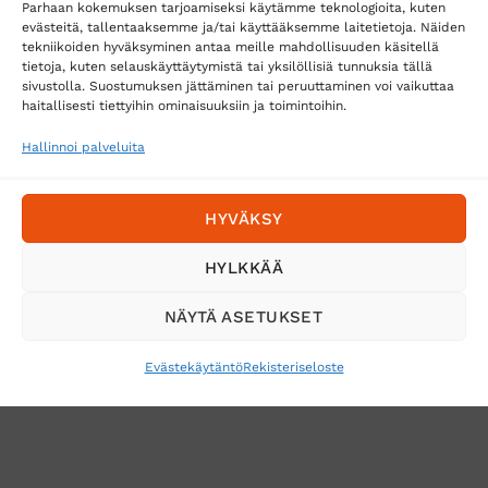
Parhaan kokemuksen tarjoamiseksi käytämme teknologioita, kuten
Postnord
evästeitä, tallentaaksemme ja/tai käyttääksemme laitetietoja. Näiden
tekniikoiden hyväksyminen antaa meille mahdollisuuden käsitellä
tietoja, kuten selauskäyttäytymistä tai yksilöllisiä tunnuksia tällä
sivustolla. Suostumuksen jättäminen tai peruuttaminen voi vaikuttaa
Tilaa uutiskirje ja saat erikoisalennuksia
haitallisesti tiettyihin ominaisuuksiin ja toimintoihin.
sähköpostiisi
Hallinnoi palveluita
HYVÄKSY
HYLKKÄÄ
NÄYTÄ ASETUKSET
Evästekäytäntö
Rekisteriseloste
VERKKOKAUPAN TOIMITUSEHDOT
TUOTEPALAUTUS
TÖIHIN SUOJAINTUKKUUN?
REKISTERISELOSTE
EVÄSTEKÄYTÄNTÖ (EU)
MUUTA EVÄSTEASETUKSIA