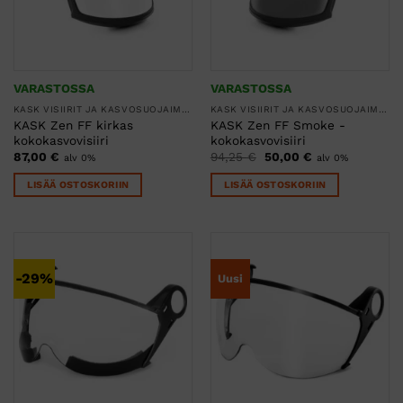
VARASTOSSA
VARASTOSSA
KASK VISIIRIT JA KASVOSUOJAIMET
KASK VISIIRIT JA KASVOSUOJAIMET
KASK Zen FF kirkas
KASK Zen FF Smoke -
kokokasvovisiiri
kokokasvovisiiri
Alkuperäinen
Nykyinen
87,00
€
94,25
€
50,00
€
alv 0%
alv 0%
hinta
hinta
oli:
on:
LISÄÄ OSTOSKORIIN
LISÄÄ OSTOSKORIIN
94,25 €.
50,00 €.
-29%
Uusi