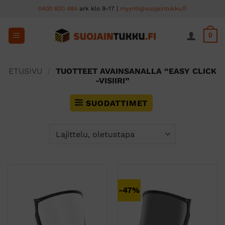
Skip
0400 600 484
ark klo 9-17 |
myynti@suojaintukku.fi
to
content
0
ETUSIVU
/
TUOTTEET AVAINSANALLA “EASY CLICK
-VISIIRI”
SUODATTIMET
-47%