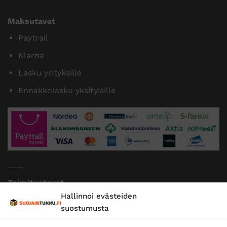
Maksutavat
Paytrail
Klarna
Lasku yrityksille
Ennakkolasku yksityisille
Toimitustavat
Hallinnoi evästeiden
Posti
suostumusta
Matkahuolto