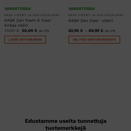
VARASTOSSA
VARASTOSSA
KASK VISIIRIT JA KASVOSUOJAIMET
KASK VISIIRIT JA KASVOSUOJAIMET
KASK Zen Foam S Visor
KASK Zen Visor -visiiri
kirkas visiiri
Alkuperäinen
Nykyinen
Hintaluokka:
70,67
€
50,00
€
62,95
€
–
89,95
€
alv 0%
alv 0%
hinta
hinta
62,95 €
oli:
on:
-
LISÄÄ OSTOSKORIIN
VALITSE VAIHTOEHDOISTA
70,67 €.
50,00 €.
89,95 €
Tällä
tuotteella
on
useampi
muunnelma.
Voit
tehdä
valinnat
tuotteen
sivulla.
Edustamme useita tunnettuja
tuotemerkkejä