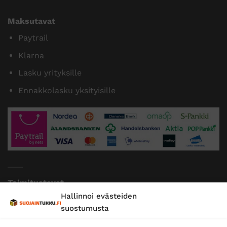
Maksutavat
Paytrail
Klarna
Lasku yrityksille
Ennakkolasku yksityisille
Toimitustavat
Hallinnoi evästeiden
Posti
suostumusta
Matkahuolto