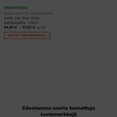
VARASTOSSA
KASK VISIIRIT JA KASVOSUOJAIMET
KASK Zen Plus Visor
palosuojattu -visiiri
Hintaluokka:
64,67
€
–
73,67
€
alv 0%
64,67 €
-
VALITSE VAIHTOEHDOISTA
73,67 €
Tällä
tuotteella
on
useampi
muunnelma.
Voit
tehdä
valinnat
tuotteen
sivulla.
Edustamme useita tunnettuja
tuotemerkkejä