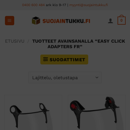
Skip
0400 600 484
ark klo 9-17 |
myynti@suojaintukku.fi
to
content
0
ETUSIVU
/
TUOTTEET AVAINSANALLA “EASY CLICK
ADAPTERS FR”
SUODATTIMET