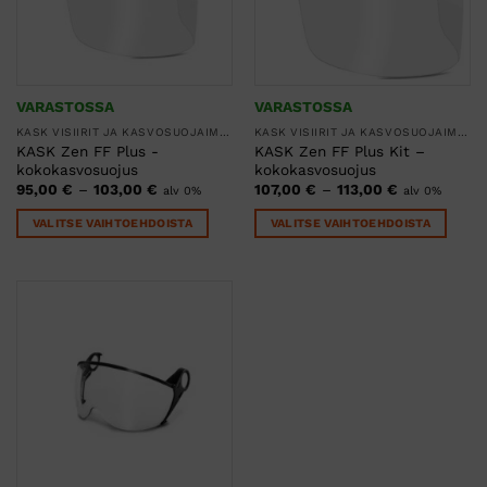
VARASTOSSA
VARASTOSSA
KASK VISIIRIT JA KASVOSUOJAIMET
KASK VISIIRIT JA KASVOSUOJAIMET
KASK Zen FF Plus -
KASK Zen FF Plus Kit –
kokokasvosuojus
kokokasvosuojus
Hintaluokka:
Hintaluokka
95,00
€
–
103,00
€
107,00
€
–
113,00
€
alv 0%
alv 0%
95,00 €
107,00 €
-
-
VALITSE VAIHTOEHDOISTA
VALITSE VAIHTOEHDOISTA
103,00 €
113,00 €
Tällä
Tällä
tuotteella
tuotteella
on
on
useampi
useampi
muunnelma.
muunnelma.
Voit
Voit
tehdä
tehdä
valinnat
valinnat
tuotteen
tuotteen
sivulla.
sivulla.