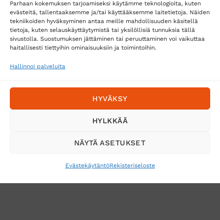
Parhaan kokemuksen tarjoamiseksi käytämme teknologioita, kuten
Postnord
evästeitä, tallentaaksemme ja/tai käyttääksemme laitetietoja. Näiden
tekniikoiden hyväksyminen antaa meille mahdollisuuden käsitellä
tietoja, kuten selauskäyttäytymistä tai yksilöllisiä tunnuksia tällä
sivustolla. Suostumuksen jättäminen tai peruuttaminen voi vaikuttaa
Tilaa uutiskirje ja saat erikoisalennuksia
haitallisesti tiettyihin ominaisuuksiin ja toimintoihin.
sähköpostiisi
Hallinnoi palveluita
HYVÄKSY
HYLKKÄÄ
NÄYTÄ ASETUKSET
Evästekäytäntö
Rekisteriseloste
VERKKOKAUPAN TOIMITUSEHDOT
TUOTEPALAUTUS
TÖIHIN SUOJAINTUKKUUN?
REKISTERISELOSTE
EVÄSTEKÄYTÄNTÖ (EU)
MUUTA EVÄSTEASETUKSIA