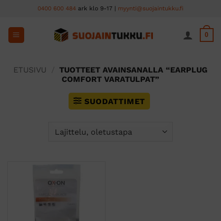
Skip
0400 600 484
ark klo 9-17 |
myynti@suojaintukku.fi
to
content
0
ETUSIVU
/
TUOTTEET AVAINSANALLA “EARPLUG
COMFORT VARATULPAT”
SUODATTIMET