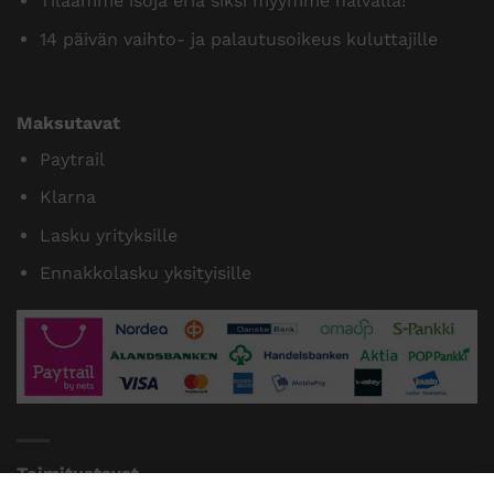
Tilaamme isoja eriä siksi myymme halvalla!
14 päivän vaihto- ja palautusoikeus kuluttajille
Maksutavat
Paytrail
Klarna
Lasku yrityksille
Ennakkolasku yksityisille
Toimitustavat