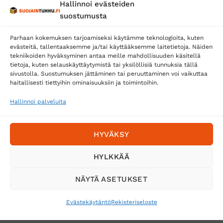
Hallinnoi evästeiden
Posti
suostumusta
Matkahuolto
Parhaan kokemuksen tarjoamiseksi käytämme teknologioita, kuten
Postnord
evästeitä, tallentaaksemme ja/tai käyttääksemme laitetietoja. Näiden
tekniikoiden hyväksyminen antaa meille mahdollisuuden käsitellä
tietoja, kuten selauskäyttäytymistä tai yksilöllisiä tunnuksia tällä
sivustolla. Suostumuksen jättäminen tai peruuttaminen voi vaikuttaa
Tilaa uutiskirje ja saat erikoisalennuksia
haitallisesti tiettyihin ominaisuuksiin ja toimintoihin.
sähköpostiisi
Hallinnoi palveluita
HYVÄKSY
HYLKKÄÄ
NÄYTÄ ASETUKSET
Evästekäytäntö
Rekisteriseloste