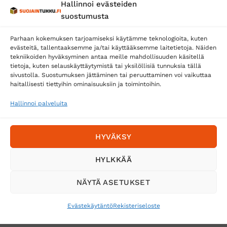
Hallinnoi evästeiden
Posti
suostumusta
Matkahuolto
Parhaan kokemuksen tarjoamiseksi käytämme teknologioita, kuten
Postnord
evästeitä, tallentaaksemme ja/tai käyttääksemme laitetietoja. Näiden
tekniikoiden hyväksyminen antaa meille mahdollisuuden käsitellä
tietoja, kuten selauskäyttäytymistä tai yksilöllisiä tunnuksia tällä
sivustolla. Suostumuksen jättäminen tai peruuttaminen voi vaikuttaa
Tilaa uutiskirje ja saat erikoisalennuksia
haitallisesti tiettyihin ominaisuuksiin ja toimintoihin.
sähköpostiisi
Hallinnoi palveluita
HYVÄKSY
HYLKKÄÄ
NÄYTÄ ASETUKSET
Evästekäytäntö
Rekisteriseloste