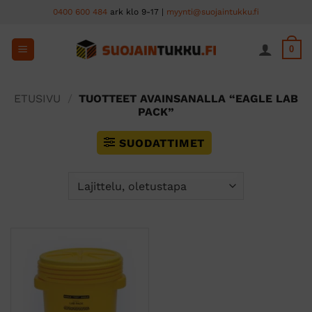
Skip
0400 600 484
ark klo 9-17 |
myynti@suojaintukku.fi
to
content
0
ETUSIVU
/
TUOTTEET AVAINSANALLA “EAGLE LAB
PACK”
SUODATTIMET