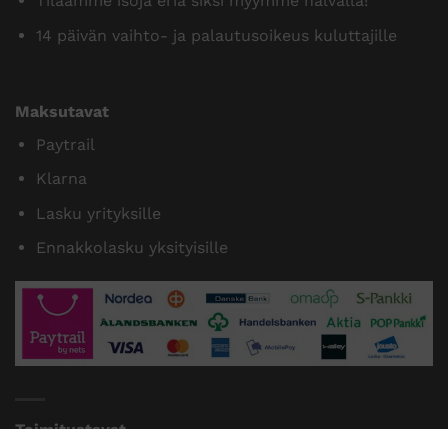
Tilaamme isoja eriä siksi myymme halvalla!
14 päivän vaihto- ja palautusoikeus kuluttajille
Maksutavat
Paytrail
Klarna
Lasku yrityksille
Ennakkolasku yksityisille
Toimitustavat