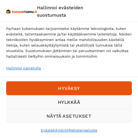
Hallinnoi evästeiden
Posti
suostumusta
Matkahuolto
Parhaan kokemuksen tarjoamiseksi käytämme teknologioita, kuten
Postnord
evästeitä, tallentaaksemme ja/tai käyttääksemme laitetietoja. Näiden
tekniikoiden hyväksyminen antaa meille mahdollisuuden käsitellä
tietoja, kuten selauskäyttäytymistä tai yksilöllisiä tunnuksia tällä
sivustolla. Suostumuksen jättäminen tai peruuttaminen voi vaikuttaa
Tilaa uutiskirje ja saat erikoisalennuksia
haitallisesti tiettyihin ominaisuuksiin ja toimintoihin.
sähköpostiisi
Hallinnoi palveluita
HYVÄKSY
HYLKKÄÄ
NÄYTÄ ASETUKSET
Evästekäytäntö
Rekisteriseloste