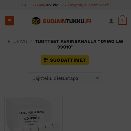
Skip
0400 600 484
ark klo 9-17 |
myynti@suojaintukku.fi
to
content
0
ETUSIVU
/
TUOTTEET AVAINSANALLA “DYMO LW
99010”
SUODATTIMET