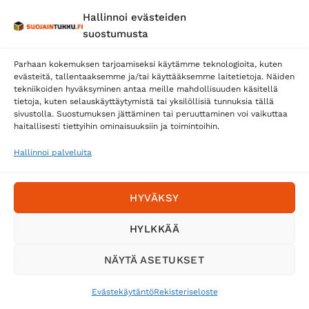
Hallinnoi evästeiden
Posti
suostumusta
Matkahuolto
Parhaan kokemuksen tarjoamiseksi käytämme teknologioita, kuten
Postnord
evästeitä, tallentaaksemme ja/tai käyttääksemme laitetietoja. Näiden
tekniikoiden hyväksyminen antaa meille mahdollisuuden käsitellä
tietoja, kuten selauskäyttäytymistä tai yksilöllisiä tunnuksia tällä
sivustolla. Suostumuksen jättäminen tai peruuttaminen voi vaikuttaa
Tilaa uutiskirje ja saat erikoisalennuksia
haitallisesti tiettyihin ominaisuuksiin ja toimintoihin.
sähköpostiisi
Hallinnoi palveluita
HYVÄKSY
HYLKKÄÄ
NÄYTÄ ASETUKSET
Evästekäytäntö
Rekisteriseloste