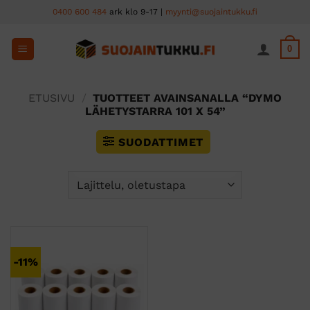
Skip
0400 600 484
ark klo 9-17 |
myynti@suojaintukku.fi
to
content
0
ETUSIVU
/
TUOTTEET AVAINSANALLA “DYMO
LÄHETYSTARRA 101 X 54”
SUODATTIMET
-11%