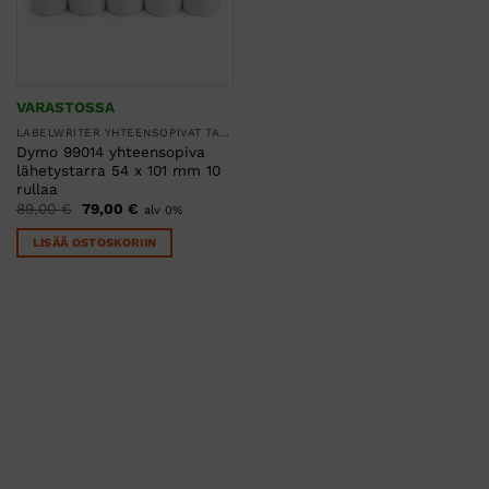
VARASTOSSA
LABELWRITER YHTEENSOPIVAT TARRARULLAT
Dymo 99014 yhteensopiva
lähetystarra 54 x 101 mm 10
rullaa
Alkuperäinen
Nykyinen
89,00
€
79,00
€
alv 0%
hinta
hinta
oli:
on:
LISÄÄ OSTOSKORIIN
89,00 €.
79,00 €.