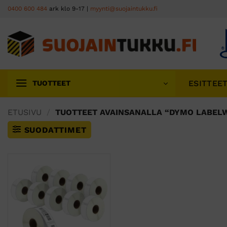
Skip
0400 600 484
ark klo 9-17 |
myynti@suojaintukku.fi
to
content
ESITTEE
TUOTTEET
ETUSIVU
/
TUOTTEET AVAINSANALLA “DYMO LABELW
SUODATTIMET