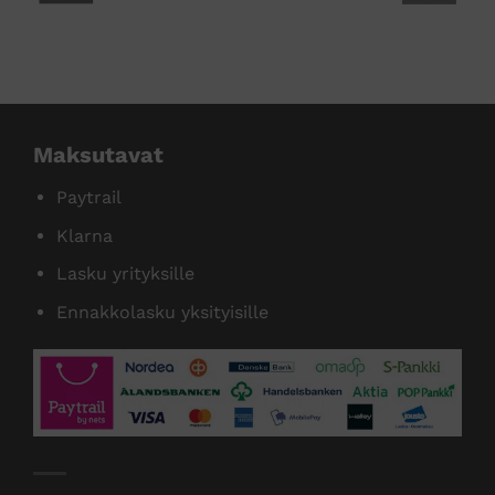
tamme useita tunnettuja tuotemer
Maksutavat
Paytrail
Klarna
Lasku yrityksille
Ennakkolasku yksityisille