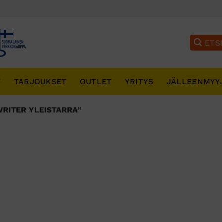
T
TARJOUKSET
OUTLET
YRITYS
JÄLLEENMYY
RITER YLEISTARRA”