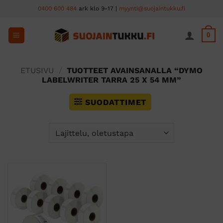
Skip
0400 600 484
ark klo 9-17 |
myynti@suojaintukku.fi
to
content
0
ETUSIVU
/
TUOTTEET AVAINSANALLA “DYMO
LABELWRITER TARRA 25 X 54 MM”
SUODATTIMET