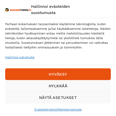
Hallinnoi evästeiden
Posti
suostumusta
Matkahuolto
Parhaan kokemuksen tarjoamiseksi käytämme teknologioita, kuten
Postnord
evästeitä, tallentaaksemme ja/tai käyttääksemme laitetietoja. Näiden
tekniikoiden hyväksyminen antaa meille mahdollisuuden käsitellä
tietoja, kuten selauskäyttäytymistä tai yksilöllisiä tunnuksia tällä
sivustolla. Suostumuksen jättäminen tai peruuttaminen voi vaikuttaa
Tilaa uutiskirje ja saat erikoisalennuksia
haitallisesti tiettyihin ominaisuuksiin ja toimintoihin.
sähköpostiisi
Hallinnoi palveluita
HYVÄKSY
HYLKKÄÄ
NÄYTÄ ASETUKSET
Evästekäytäntö
Rekisteriseloste