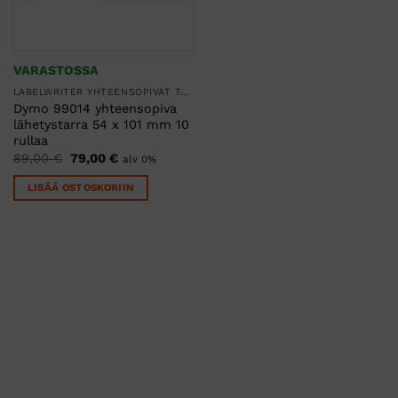
VARASTOSSA
LABELWRITER YHTEENSOPIVAT TARRARULLAT
Dymo 99014 yhteensopiva
lähetystarra 54 x 101 mm 10
rullaa
Alkuperäinen
Nykyinen
89,00
€
79,00
€
alv 0%
hinta
hinta
oli:
on:
LISÄÄ OSTOSKORIIN
89,00 €.
79,00 €.