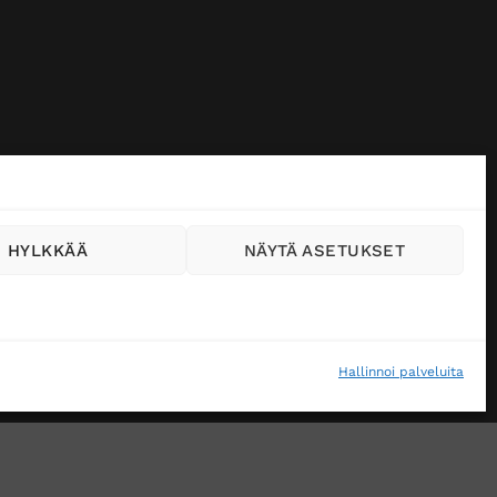
HYLKKÄÄ
NÄYTÄ ASETUKSET
Hallinnoi palveluita
VÄSTEKÄYTÄNTÖ (EU)
MUUTA EVÄSTEASETUKSIA