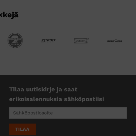
kkejä
Tilaa uutiskirje ja saat
erikoisalennuksia sähköpostiisi