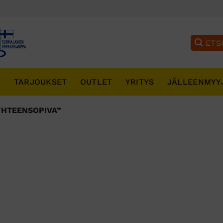
T
TARJOUKSET
OUTLET
YRITYS
JÄLLEENMYY
YHTEENSOPIVA”