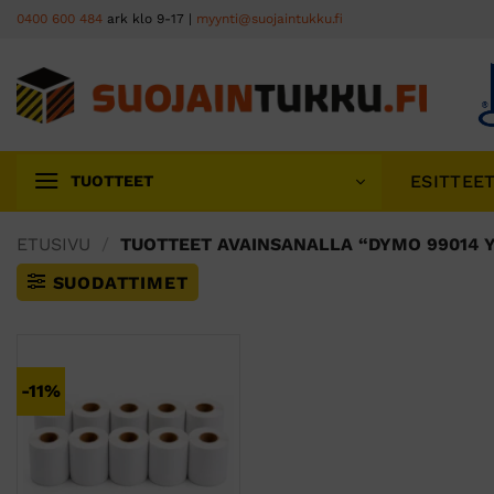
Skip
0400 600 484
ark klo 9-17 |
myynti@suojaintukku.fi
to
content
ESITTEE
TUOTTEET
ETUSIVU
/
TUOTTEET AVAINSANALLA “DYMO 99014 
SUODATTIMET
-11%