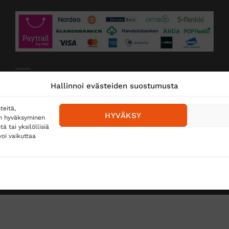
Toimitustavat
Hallinnoi evästeiden suostumusta
Posti
teitä,
HYVÄKSY
en hyväksyminen
Matkahuolto
 tai yksilöllisiä
oi vaikuttaa
Postnord
TUS
TÖIHIN SUOJAINTUKKUUN?
REKISTERISELOSTE
E