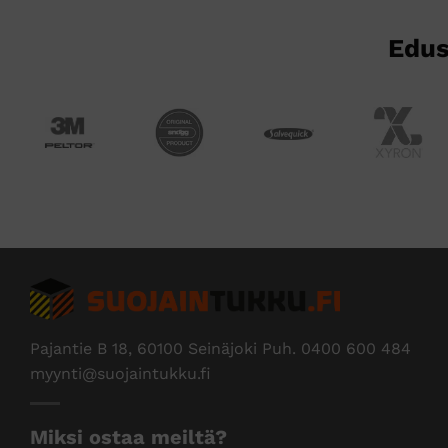
Edus
Pajantie B 18, 60100 Seinäjoki Puh.
0400 600 484
myynti@suojaintukku.fi
Miksi ostaa meiltä?