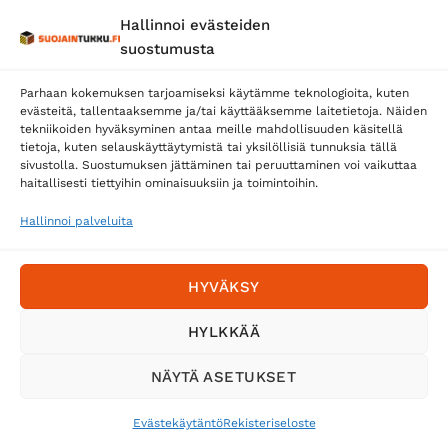
Hallinnoi evästeiden
Posti
suostumusta
Matkahuolto
Parhaan kokemuksen tarjoamiseksi käytämme teknologioita, kuten
Postnord
evästeitä, tallentaaksemme ja/tai käyttääksemme laitetietoja. Näiden
tekniikoiden hyväksyminen antaa meille mahdollisuuden käsitellä
tietoja, kuten selauskäyttäytymistä tai yksilöllisiä tunnuksia tällä
sivustolla. Suostumuksen jättäminen tai peruuttaminen voi vaikuttaa
Tilaa uutiskirje ja saat erikoisalennuksia
haitallisesti tiettyihin ominaisuuksiin ja toimintoihin.
sähköpostiisi
Hallinnoi palveluita
HYVÄKSY
HYLKKÄÄ
NÄYTÄ ASETUKSET
Evästekäytäntö
Rekisteriseloste