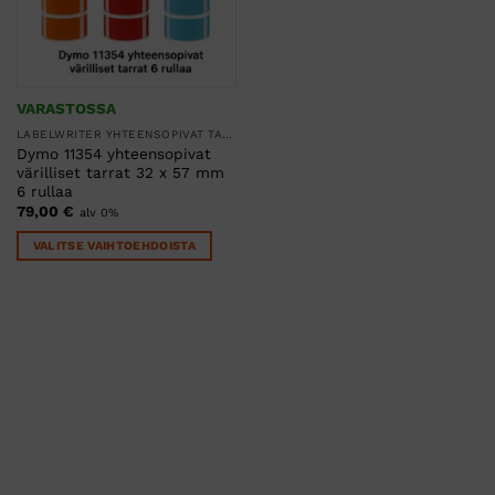
VARASTOSSA
LABELWRITER YHTEENSOPIVAT TARRARULLAT
Dymo 11354 yhteensopivat
värilliset tarrat 32 x 57 mm
6 rullaa
79,00
€
alv 0%
VALITSE VAIHTOEHDOISTA
Tällä
tuotteella
on
useampi
muunnelma.
Voit
tehdä
valinnat
tuotteen
sivulla.