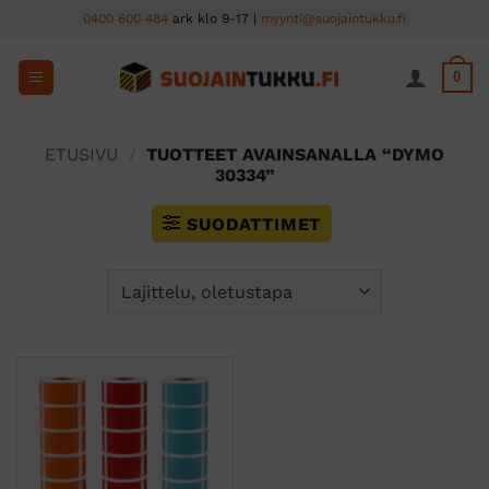
Skip
0400 600 484
ark klo 9-17 |
myynti@suojaintukku.fi
to
content
0
ETUSIVU
/
TUOTTEET AVAINSANALLA “DYMO
30334”
SUODATTIMET