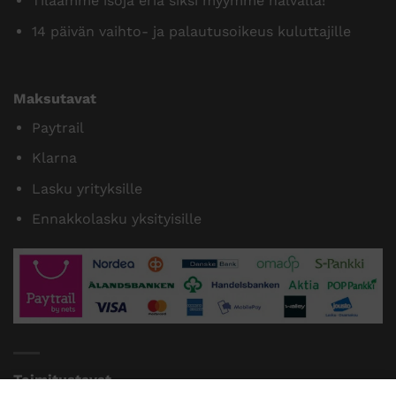
Tilaamme isoja eriä siksi myymme halvalla!
14 päivän vaihto- ja palautusoikeus kuluttajille
Maksutavat
Paytrail
Klarna
Lasku yrityksille
Ennakkolasku yksityisille
Toimitustavat