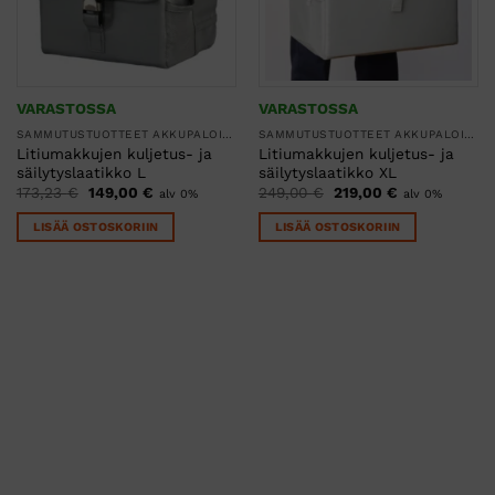
VARASTOSSA
VARASTOSSA
SAMMUTUSTUOTTEET AKKUPALOILLE LI-ION
SAMMUTUSTUOTTEET AKKUPALOILLE LI-ION
Litiumakkujen kuljetus- ja
Litiumakkujen kuljetus- ja
säilytyslaatikko L
säilytyslaatikko XL
Alkuperäinen
Nykyinen
Alkuperäinen
Nykyinen
173,23
€
149,00
€
249,00
€
219,00
€
alv 0%
alv 0%
hinta
hinta
hinta
hinta
oli:
on:
oli:
on:
LISÄÄ OSTOSKORIIN
LISÄÄ OSTOSKORIIN
173,23 €.
149,00 €.
249,00 €.
219,00 €.