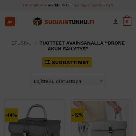
Skip
0400 600 484
ark klo 9-17 |
myynti@suojaintukku.fi
to
content
0
ETUSIVU
/
TUOTTEET AVAINSANALLA “DRONE
AKUN SÄILYTYS”
SUODATTIMET
-14%
-12%