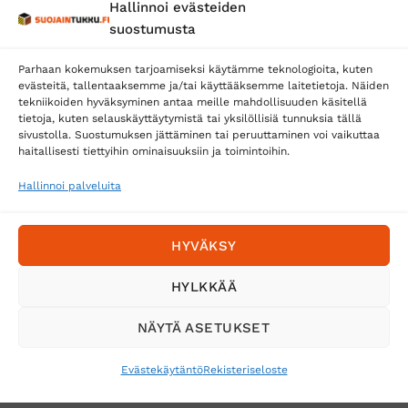
Hallinnoi evästeiden
Posti
suostumusta
Matkahuolto
Parhaan kokemuksen tarjoamiseksi käytämme teknologioita, kuten
Postnord
evästeitä, tallentaaksemme ja/tai käyttääksemme laitetietoja. Näiden
tekniikoiden hyväksyminen antaa meille mahdollisuuden käsitellä
tietoja, kuten selauskäyttäytymistä tai yksilöllisiä tunnuksia tällä
sivustolla. Suostumuksen jättäminen tai peruuttaminen voi vaikuttaa
Tilaa uutiskirje ja saat erikoisalennuksia
haitallisesti tiettyihin ominaisuuksiin ja toimintoihin.
sähköpostiisi
Hallinnoi palveluita
HYVÄKSY
HYLKKÄÄ
NÄYTÄ ASETUKSET
Evästekäytäntö
Rekisteriseloste