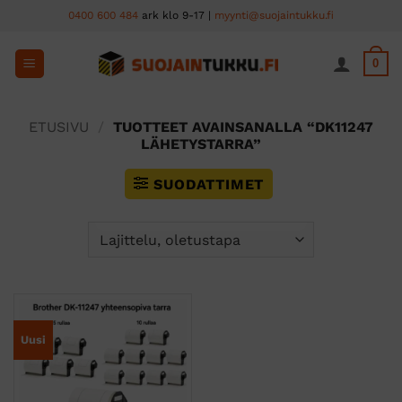
Skip
0400 600 484
ark klo 9-17 |
myynti@suojaintukku.fi
to
content
0
ETUSIVU
/
TUOTTEET AVAINSANALLA “DK11247
LÄHETYSTARRA”
SUODATTIMET
Uusi