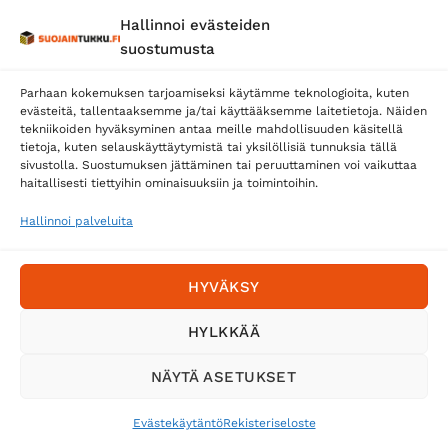
Hallinnoi evästeiden
Posti
suostumusta
Matkahuolto
Parhaan kokemuksen tarjoamiseksi käytämme teknologioita, kuten
Postnord
evästeitä, tallentaaksemme ja/tai käyttääksemme laitetietoja. Näiden
tekniikoiden hyväksyminen antaa meille mahdollisuuden käsitellä
tietoja, kuten selauskäyttäytymistä tai yksilöllisiä tunnuksia tällä
sivustolla. Suostumuksen jättäminen tai peruuttaminen voi vaikuttaa
Tilaa uutiskirje ja saat erikoisalennuksia
haitallisesti tiettyihin ominaisuuksiin ja toimintoihin.
sähköpostiisi
Hallinnoi palveluita
HYVÄKSY
HYLKKÄÄ
NÄYTÄ ASETUKSET
Evästekäytäntö
Rekisteriseloste