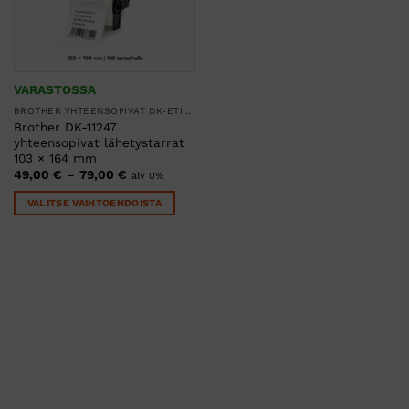
VARASTOSSA
BROTHER YHTEENSOPIVAT DK-ETIKETIT
Brother DK-11247
yhteensopivat lähetystarrat
103 × 164 mm
Hintaluokka:
49,00
€
–
79,00
€
alv 0%
49,00 €
-
VALITSE VAIHTOEHDOISTA
79,00 €
Tällä
tuotteella
on
useampi
muunnelma.
Voit
tehdä
valinnat
tuotteen
sivulla.