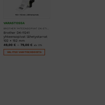
VARASTOSSA
BROTHER YHTEENSOPIVAT DK-ETIKETIT
Brother DK-11241
yhteensopivat lähetystarrat
102 × 152 mm
Hintaluokka:
49,00
€
–
79,00
€
alv 0%
49,00 €
-
VALITSE VAIHTOEHDOISTA
79,00 €
Tällä
tuotteella
on
useampi
muunnelma.
Voit
tehdä
valinnat
tuotteen
sivulla.