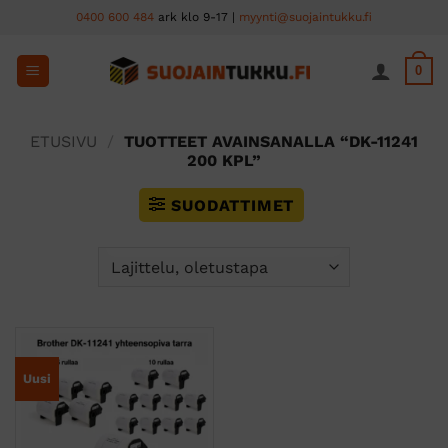
Skip
0400 600 484
ark klo 9-17 |
myynti@suojaintukku.fi
to
content
0
ETUSIVU
/
TUOTTEET AVAINSANALLA “DK-11241
200 KPL”
SUODATTIMET
Uusi