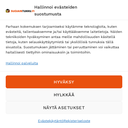
Hallinnoi evästeiden
Posti
suostumusta
Matkahuolto
Parhaan kokemuksen tarjoamiseksi käytämme teknologioita, kuten
Postnord
evästeitä, tallentaaksemme ja/tai käyttääksemme laitetietoja. Näiden
tekniikoiden hyväksyminen antaa meille mahdollisuuden käsitellä
tietoja, kuten selauskäyttäytymistä tai yksilöllisiä tunnuksia tällä
sivustolla. Suostumuksen jättäminen tai peruuttaminen voi vaikuttaa
Tilaa uutiskirje ja saat erikoisalennuksia
haitallisesti tiettyihin ominaisuuksiin ja toimintoihin.
sähköpostiisi
Hallinnoi palveluita
HYVÄKSY
HYLKKÄÄ
NÄYTÄ ASETUKSET
Evästekäytäntö
Rekisteriseloste