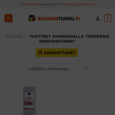
Skip
0400 600 484
ark klo 9-17 |
myynti@suojaintukku.fi
to
content
0
ETUSIVU
/
TUOTTEET AVAINSANALLA “DISPENSIO
DESIFIOINTIAINE”
SUODATTIMET