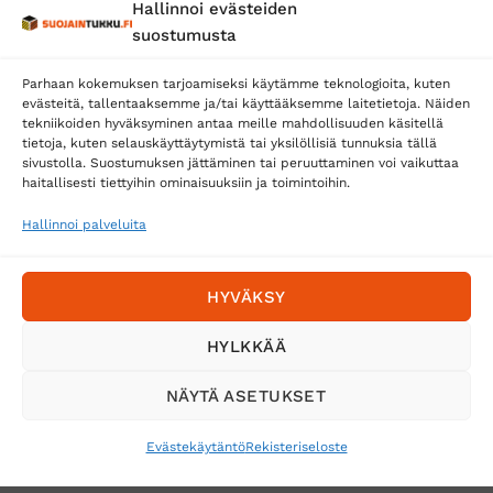
Hallinnoi evästeiden
Posti
suostumusta
Matkahuolto
Parhaan kokemuksen tarjoamiseksi käytämme teknologioita, kuten
Postnord
evästeitä, tallentaaksemme ja/tai käyttääksemme laitetietoja. Näiden
tekniikoiden hyväksyminen antaa meille mahdollisuuden käsitellä
tietoja, kuten selauskäyttäytymistä tai yksilöllisiä tunnuksia tällä
sivustolla. Suostumuksen jättäminen tai peruuttaminen voi vaikuttaa
Tilaa uutiskirje ja saat erikoisalennuksia
haitallisesti tiettyihin ominaisuuksiin ja toimintoihin.
sähköpostiisi
Hallinnoi palveluita
HYVÄKSY
HYLKKÄÄ
NÄYTÄ ASETUKSET
Evästekäytäntö
Rekisteriseloste