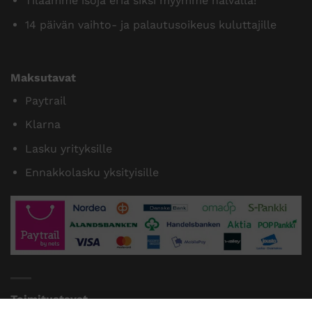
Tilaamme isoja eriä siksi myymme halvalla!
14 päivän vaihto- ja palautusoikeus kuluttajille
Maksutavat
Paytrail
Klarna
Lasku yrityksille
Ennakkolasku yksityisille
Toimitustavat